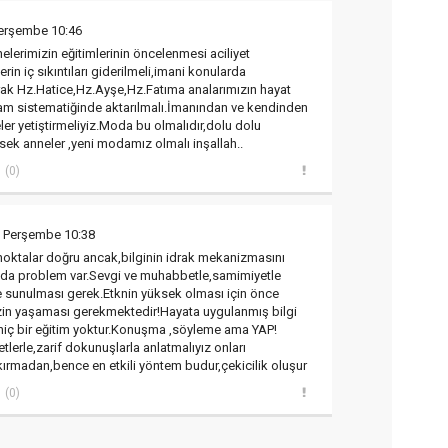
Perşembe 10:46
nnelerimizin eğitimlerinin öncelenmesi aciliyet
rin iç sıkıntıları giderilmeli,imani konularda
arak Hz.Hatice,Hz.Ayşe,Hz.Fatıma analarımızın hayat
slam sistematiğinde aktarılmalı.İmanından ve kendinden
ler yetiştirmeliyiz.Moda bu olmalıdır,dolu dolu
sek anneler ,yeni modamız olmalı inşallah..
(0)
8 Perşembe 10:38
z noktalar doğru ancak,bilginin idrak mekanizmasını
a problem var.Sevgi ve muhabbetle,samimiyetle
ere sunulması gerek.Etknin yüksek olması için önce
zin yaşaması gerekmektedir!Hayata uygulanmış bilgi
 hiç bir eğitim yoktur.Konuşma ,söyleme ama YAP!
etlerle,zarif dokunuşlarla anlatmalıyız onları
 kırmadan,bence en etkili yöntem budur,çekicilik oluşur
(0)