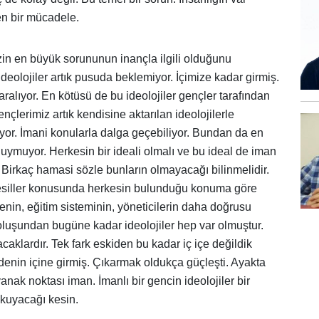
en bir mücadele.
n en büyük sorununun inançla ilgili olduğunu
eolojiler artık pusuda beklemiyor. İçimize kadar girmiş.
ralıyor. En kötüsü de bu ideolojiler gençler tarafından
çlerimiz artık kendisine aktarılan ideolojilerle
yor. İmani konularla dalga geçebiliyor. Bundan da en
e duymuyor. Herkesin bir ideali olmalı ve bu ideal de iman
. Birkaç hamasi sözle bunların olmayacağı bilinmelidir.
nesiller konusunda herkesin bulunduğu konuma göre
lenin, eğitim sisteminin, yöneticilerin daha doğrusu
roluşundan bugüne kadar ideolojiler hep var olmuştur.
aklardır. Tek fark eskiden bu kadar iç içe değildik
denin içine girmiş. Çıkarmak oldukça güçleşti. Ayakta
anak noktası iman. İmanlı bir gencin ideolojiler bir
kuyacağı kesin.