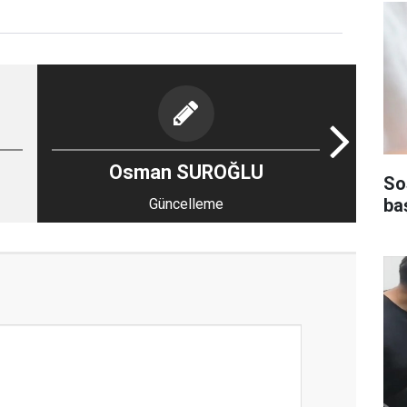
Osman SUROĞLU
So
ba
Güncelleme