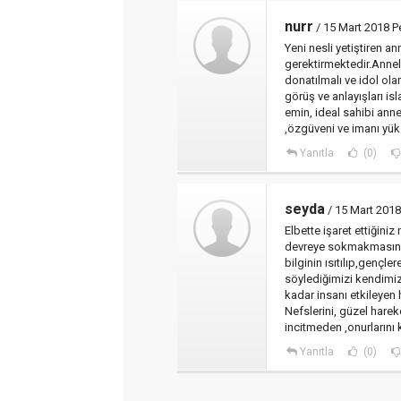
nurr
/ 15 Mart 2018 
Yeni nesli yetiştiren a
gerektirmektedir.Annele
donatılmalı ve idol ol
görüş ve anlayışları i
emin, ideal sahibi anne
,özgüveni ve imanı yük
Yanıtla
(0)
seyda
/ 15 Mart 201
Elbette işaret ettiğini
devreye sokmakmasınd
bilginin ısıtılıp,gençl
söylediğimizi kendimi
kadar insanı etkileyen
Nefslerini, güzel harek
incitmeden ,onurlarını
Yanıtla
(0)