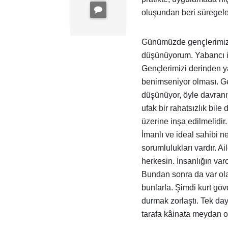
oluşundan beri süregel
Günümüzde gençlerimizi
düşünüyorum. Yabancı id
Gençlerimizi derinden ya
benimseniyor olması. Gen
düşünüyor, öyle davranı
ufak bir rahatsızlık bil
üzerine inşa edilmelidir
İmanlı ve ideal sahibi 
sorumlulukları vardır. Ai
herkesin. İnsanlığın va
Bundan sonra da var olac
bunlarla. Şimdi kurt göv
durmak zorlaştı. Tek day
tarafa kâinata meydan o