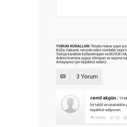
YORUM KURALLARI:
Risale Haber yayın po
Küfür, hakaret, rencide edici cümleler veya im
Türkçe karakter kullanılmayan ve BÜYÜK H
Adınız kısmına uygun olmayan ve saçma ru
Anlayışınız için teşekkür ederiz.
3 Yorum
cemil akgün
/ 15 M
bir tahlil ve istatistik
teşekkür ediyorum.
Yanıtla
(0)