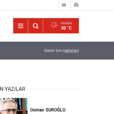
İstanbul
30 °C
israilin esir aldığı Dr. Ebu Safiyye'nin, uğradığı 
14:52
Günün tüm
haberleri
kırıldı
N YAZILAR
Osman
SUROĞLU