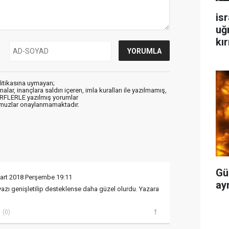
isr
uğ
kır
litikasına uymayan;
alar, inançlara saldırı içeren, imla kuralları ile yazılmamış,
ARFLERLE yazılmış yorumlar
muzlar onaylanmamaktadır.
Gü
art 2018 Perşembe 19:11
ayr
le yazı genişletilip desteklense daha güzel olurdu. Yazara
(0)