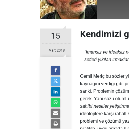
Kendimizi 
15
Mart 2018
“İmansız ve idealsiz n
setleri yıkılan ırmaklar
Cemil Meriç bu sözleriyl
kaynağını verdiği gibi p
sanki. Problemin çözümü 
gerek. Yani sözü oluml
sahibi nesiller yetiştirme
ideolojilere karşı rahatl
problemi ve çözümü yaz
pratikte, uygulamada hiç