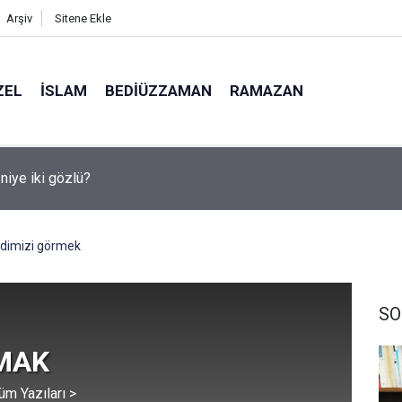
Arşiv
Sitene Ekle
ZEL
İSLAM
BEDIÜZZAMAN
RAMAZAN
medya, derslerde başarısızlığa yol açıyor
dimizi görmek
SO
RMAK
üm Yazıları >