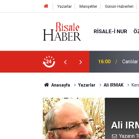
Yazarlar
Manşetler
Günün Haberleri
RISALE-I NUR
Ö
24
15:35
Sosyal 
Anasayfa
Yazarlar
Ali IRMAK
Ken
Ali I
Yazarın T