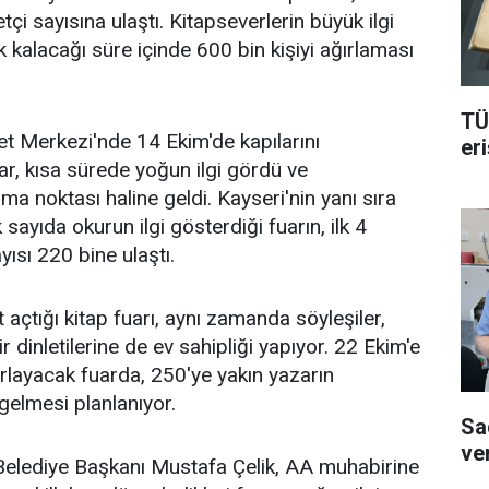
çi sayısına ulaştı. Kitapseverlerin büyük ilgi
k kalacağı süre içinde 600 bin kişiyi ağırlaması
TÜ
t Merkezi'nde 14 Ekim'de kapılarını
er
ar, kısa sürede yoğun ilgi gördü ve
ma noktası haline geldi. Kayseri'nin yanı sıra
 sayıda okurun ilgi gösterdiği fuarın, ilk 4
ısı 220 bine ulaştı.
 açtığı kitap fuarı, aynı zamanda söyleşiler,
iir dinletilerine de ev sahipliği yapıyor. 22 Ekim'e
ırlayacak fuarda, 250'ye yakın yazarın
 gelmesi planlanıyor.
Sa
ve
Belediye Başkanı Mustafa Çelik, AA muhabirine