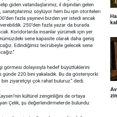
elip giden vatandaşlarımız, il dışından gelen
 sanatçılarımız söylüyor hem bu işin otoriteleri
Hal
00'den fazla yayınevi bizden yer istedi ancak
ka
verebildik. 250'den fazla yazar da burada
ak. Koridorlarda insanlar yürümek için yer
 önümüzdeki sene kapasite olarak daha geniş
cağız. Edindiğimiz tecrübeyle gelecek sene
cağız."
lgi görmesi dolayısıyla hedef büyüttüklerini
ü günde 220 bini yakaladık. Bu da gösteriyorki
bin ziyaretçiyi çok rahat buluruz." dedi.
Av
zi
ayseri'nin kültürel zenginliğini de ortaya
layan Çelik, şu değerlendirmelerde bulundu: