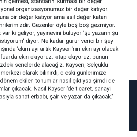
nin gelmesi, stantlarını kurması bir değer
syonel organizasyonumuz bir değer katıyor.
una bir değer katıyor ama asıl değer katan
rilerimizdir. Gezenler öyle boş boş gezmiyor.
var ki geliyor, yayınevini buluyor 'şu yazarın şu
 istiyorum' diyor. Ne kadar gurur verici bir şey
lışında 'ekim ayı artık Kayseri'nin ekin ayı olacak'
 fuarda ekin ekiyoruz, kitap ekiyoruz, bunun
ki senelerde alacağız. Kayseri, Selçuklu
erkezi olarak bilinirdi, o eski günlerimize
dönem ekilen tohumlar nasıl çıktıysa şimdi de
lar çıkacak. Nasıl Kayseri'de ticaret, sanayi
asıyla sanat erbabı, şair ve yazar da çıkacak."