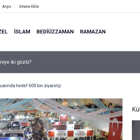
Arşiv
Sitene Ekle
ZEL
İSLAM
BEDIÜZZAMAN
RAMAZAN
medya, derslerde başarısızlığa yol açıyor
fuarında hedef 600 bin ziyaretçi
Kü