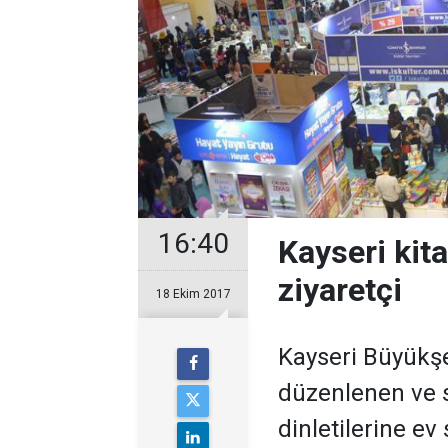
16:40
Kayseri kit
ziyaretçi
18 Ekim 2017
Kayseri Büyükşe
düzenlenen ve sö
dinletilerine ev