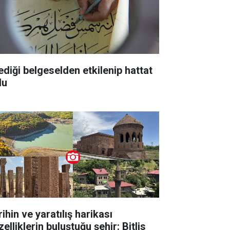
lediği belgeselden etkilenip hattat
du
ihin ve yaratılış harikası
elliklerin buluştuğu şehir: Bitlis