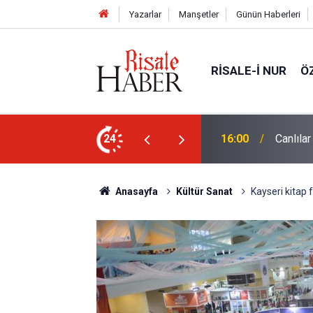
Yazarlar
Manşetler
Günün Haberleri
RISALE-I NUR
Ö
24
15:35
Sosyal 
Anasayfa
Kültür Sanat
Kayseri kitap 