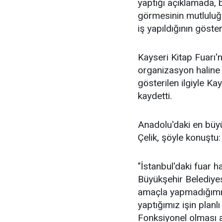
yaptığı açıklamada, b
görmesinin mutluluğu
iş yapıldığının göste
Kayseri Kitap Fuarı'n
organizasyon haline ge
gösterilen ilgiyle Kay
kaydetti.
Anadolu'daki en büyü
Çelik, şöyle konuştu:
"İstanbul'daki fuar ha
Büyükşehir Belediyesi
amaçla yapmadığımız
yaptığımız işin plan
Fonksiyonel olması a