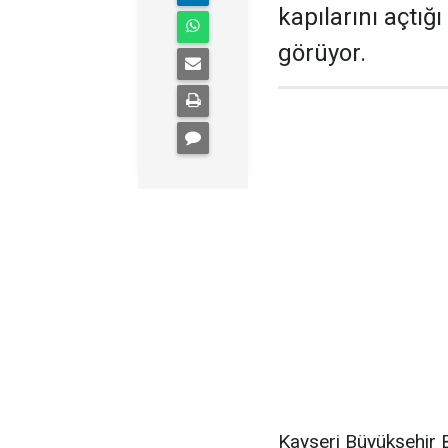
kapılarını açtığ
görüyor.
Kayseri Büyükşehir B