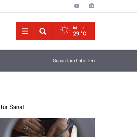
İstanbul
29 °C
israilin esir aldığı Dr. Ebu Safiyye'nin, uğradığı 
14:52
Günün tüm
haberleri
kırıldı
ltür Sanat