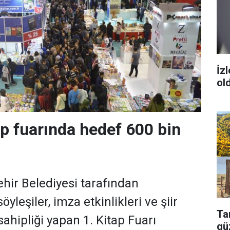
İz
ol
ap fuarında hedef 600 bin
hir Belediyesi tarafından
yleşiler, imza etkinlikleri ve şiir
Tar
 sahipliği yapan 1. Kitap Fuarı
güz