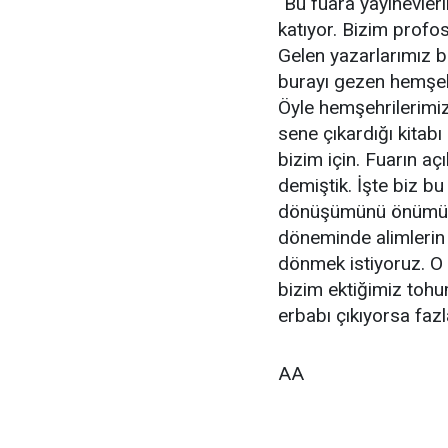
"Bu fuara yayınevleri
katıyor. Bizim profo
Gelen yazarlarımız b
burayı gezen hemşeh
Öyle hemşehrilerimiz 
sene çıkardığı kitabı
bizim için. Fuarın açı
demiştik. İşte biz bu
dönüşümünü önümüzde
döneminde alimlerin m
dönmek istiyoruz. O 
bizim ektiğimiz tohum
erbabı çıkıyorsa fazl
AA