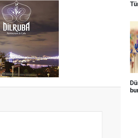
Tü
Dü
bu