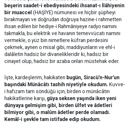
beşerin saadet-i ebediyesindeki ihsanat-ı İlâhiyenin
bir muaccel
(HAŞİYE) nümunesi ve hiçbir şüpheyi
bırakmayan ve doğrudan doğruya hazine-i rahmetten
ihsan edilen bir hediye-i Rahmâniyeye radyo namını
takmakla, bu elektrik ve havanın temevvücatı namını
vermekle, o yüz bin nimetlere küfran perdesini
çekmek, aynen o misal gibi, maddiyunların ve ehl-i
dalâletin hadsiz bir divanelikleridir ki, hadsiz bir
cinayet olup, hadsiz bir azaba onları müstehak eder.
İşte, kardeşlerim, hakikaten
bugün, Siracü'n-Nur'un
başındaki Münâcâtı tashih niyetiyle okudum.
Kuvve-
i hafızam tam söndüğü için, birden o münâcâtın
hakikatlerine karşı,
güya seksen yaşında iken yeni
dünyaya gelmişim gibi, birden ülfet ve âdetleri
bilmiyor gibi, o malûm âdetler perde olamadı.
Kemâl-i şevkle tam istifade edip okudum.