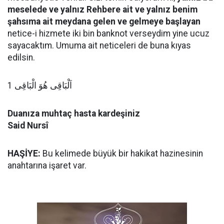
meselede ve yalnız Rehbere ait ve yalnız benim
şahsıma ait meydana gelen ve gelmeye başlayan
netice-i hizmete iki bin banknot verseydim yine ucuz
sayacaktım. Umuma ait neticeleri de buna kıyas
edilsin.
اَلْبَاقِى هُوَ الْبَاقِى 1
Duanıza muhtaç hasta kardeşiniz
Said Nursî
HAŞİYE:
Bu kelimede büyük bir hakikat hazinesinin
anahtarına işaret var.