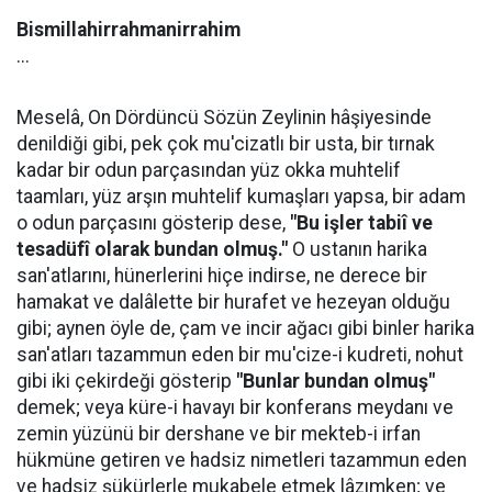
Bismillahirrahmanirrahim
...
Meselâ, On Dördüncü Sözün Zeylinin hâşiyesinde
denildiği gibi, pek çok mu'cizatlı bir usta, bir tırnak
kadar bir odun parçasından yüz okka muhtelif
taamları, yüz arşın muhtelif kumaşları yapsa, bir adam
o odun parçasını gösterip dese,
"Bu işler tabiî ve
tesadüfî olarak bundan olmuş."
O ustanın harika
san'atlarını, hünerlerini hiçe indirse, ne derece bir
hamakat ve dalâlette bir hurafet ve hezeyan olduğu
gibi; aynen öyle de, çam ve incir ağacı gibi binler harika
san'atları tazammun eden bir mu'cize-i kudreti, nohut
gibi iki çekirdeği gösterip
"Bunlar bundan olmuş"
demek; veya küre-i havayı bir konferans meydanı ve
zemin yüzünü bir dershane ve bir mekteb-i irfan
hükmüne getiren ve hadsiz nimetleri tazammun eden
ve hadsiz şükürlerle mukabele etmek lâzımken; ve