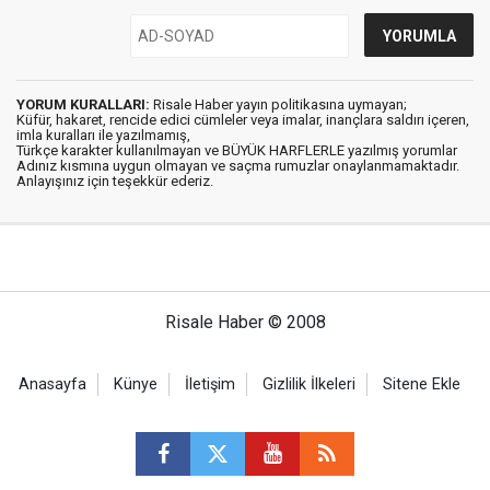
YORUM KURALLARI:
Risale Haber yayın politikasına uymayan;
Küfür, hakaret, rencide edici cümleler veya imalar, inançlara saldırı içeren,
imla kuralları ile yazılmamış,
Türkçe karakter kullanılmayan ve BÜYÜK HARFLERLE yazılmış yorumlar
Adınız kısmına uygun olmayan ve saçma rumuzlar onaylanmamaktadır.
Anlayışınız için teşekkür ederiz.
Risale Haber © 2008
Anasayfa
Künye
İletişim
Gizlilik İlkeleri
Sitene Ekle