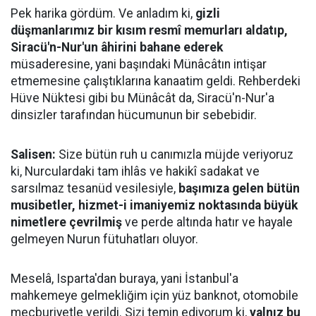
Pek harika gördüm. Ve anladım ki,
gizli
düşmanlarımız bir kısım resmî memurları aldatıp,
Siracü'n-Nur'un âhirini bahane ederek
müsaderesine, yani başındaki Münâcâtın intişar
etmemesine çalıştıklarına kanaatim geldi. Rehberdeki
Hüve Nüktesi gibi bu Münâcât da, Siracü'n-Nur'a
dinsizler tarafından hücumunun bir sebebidir.
Salisen:
Size bütün ruh u canımızla müjde veriyoruz
ki, Nurculardaki tam ihlâs ve hakikî sadakat ve
sarsılmaz tesanüd vesilesiyle,
başımıza gelen bütün
musibetler, hizmet-i imaniyemiz noktasında büyük
nimetlere çevrilmiş
ve perde altında hatır ve hayale
gelmeyen Nurun fütuhatları oluyor.
Meselâ, Isparta'dan buraya, yani İstanbul'a
mahkemeye gelmekliğim için yüz banknot, otomobile
mecburiyetle verildi. Sizi temin ediyorum ki,
yalnız bu