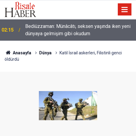
Nice binilen hayvan vardır ki, binicisinden daha
01:45
hayırlıdır
Anasayfa
Dünya
Katil İsrail askerleri, Filistinli genci
öldürdü