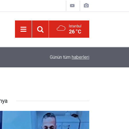
İstanbul
26 °C
09:47
Ünlü futbolcu Dembele: Eşimin yüzünü gösterme
Günün tüm
haberleri
nya