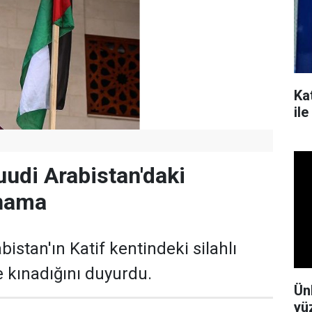
Kat
il
uudi Arabistan'daki
ınama
bistan'ın Katif kentindeki silahlı
le kınadığını duyurdu.
Ün
yü