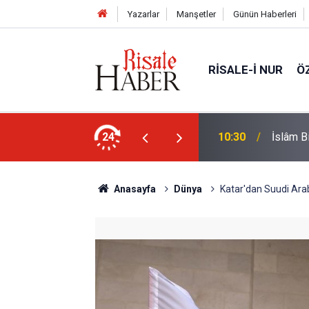
Yazarlar
Manşetler
Günün Haberleri
RISALE-I NUR
Ö
şkence ile öldürecek
24
10:30
İslâm Bi
Anasayfa
Dünya
Katar'dan Suudi Arab