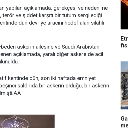
dan yapılan açıklamada, gerekçesi ve nedeni ne
, terör ve şiddet karşıtı bir tutum sergilediği
entinde dün devriye aracını hedef alan silahlı
Et
fı
aybeden askerin ailesine ve Suudi Arabistan
lenen açıklamada, yaralı diğer askere de acil
lunuldu.
atif kentinde dün, son iki haftada emniyet
beşinci saldırıda bir askerin öldüğü, bir askerin
ilmişti.AA
Ga
me