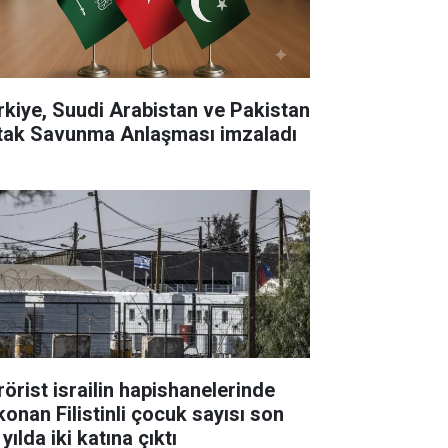
rkiye, Suudi Arabistan ve Pakistan
tak Savunma Anlaşması imzaladı
rörist israilin hapishanelerinde
konan Filistinli çocuk sayısı son
 yılda iki katına çıktı