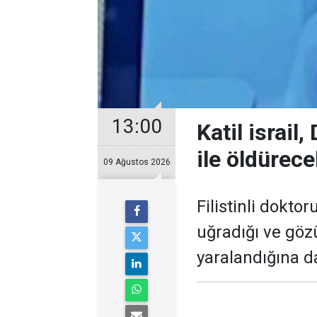
13:00
Katil israil
ile öldürece
09 Ağustos 2026
Filistinli dokto
uğradığı ve gö
yaralandığına d