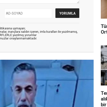
Tü
litikasına uymayan;
Or
alar, inançlara saldırı içeren, imla kuralları ile yazılmamış,
ARFLERLE yazılmış yorumlar
muzlar onaylanmamaktadır.
Te
alı
bir