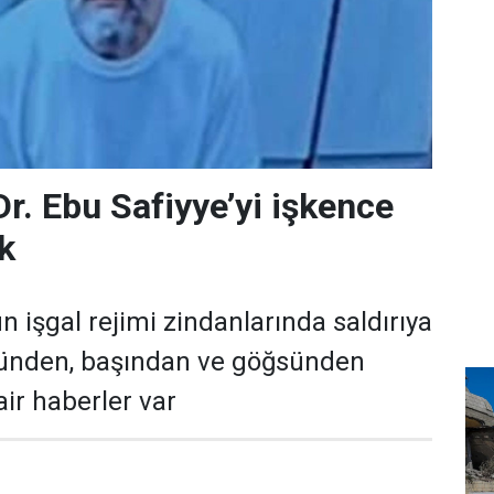
, Dr. Ebu Safiyye’yi işkence
k
run işgal rejimi zindanlarında saldırıya
zünden, başından ve göğsünden
air haberler var