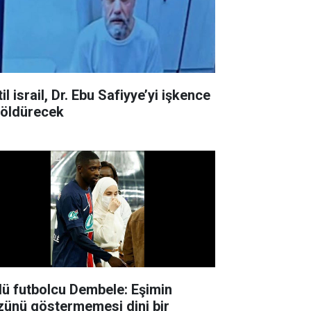
il israil, Dr. Ebu Safiyye’yi işkence
e öldürecek
lü futbolcu Dembele: Eşimin
zünü göstermemesi dini bir