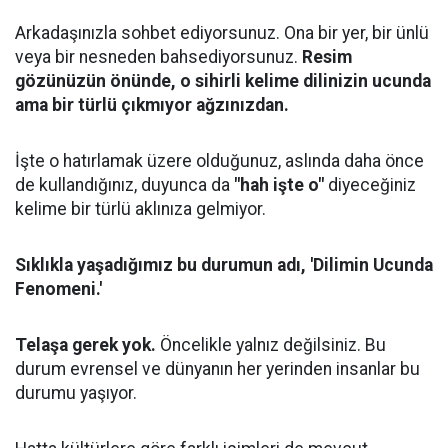
Arkadaşınızla sohbet ediyorsunuz. Ona bir yer, bir ünlü
veya bir nesneden bahsediyorsunuz.
Resim
gözünüzün önünde, o sihirli kelime dilinizin ucunda
ama bir türlü çıkmıyor ağzınızdan.
İşte o hatırlamak üzere olduğunuz, aslında daha önce
de kullandığınız, duyunca da
"hah işte o"
diyeceğiniz
kelime bir türlü aklınıza gelmiyor.
Sıklıkla yaşadığımız bu durumun adı, 'Dilimin Ucunda
Fenomeni.'
Telaşa gerek yok.
Öncelikle yalnız değilsiniz. Bu
durum evrensel ve dünyanın her yerinden insanlar bu
durumu yaşıyor.