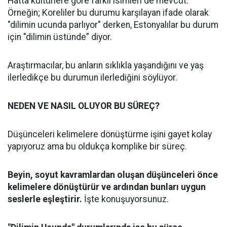
Hatta kültürlere göre farklı isimleri de mevcut.
Örneğin; Koreliler bu durumu karşılayan ifade olarak
"dilimin ucunda parlıyor" derken, Estonyalılar bu durum
için "dilimin üstünde” diyor.
Araştırmacılar, bu anların sıklıkla yaşandığını ve yaş
ilerledikçe bu durumun ilerlediğini söylüyor.
NEDEN VE NASIL OLUYOR BU SÜREÇ?
Düşünceleri kelimelere dönüştürme işini gayet kolay
yapıyoruz ama bu oldukça komplike bir süreç.
Beyin, soyut kavramlardan oluşan düşünceleri önce
kelimelere dönüştürür ve ardından bunları uygun
seslerle eşleştirir.
İşte konuşuyorsunuz.