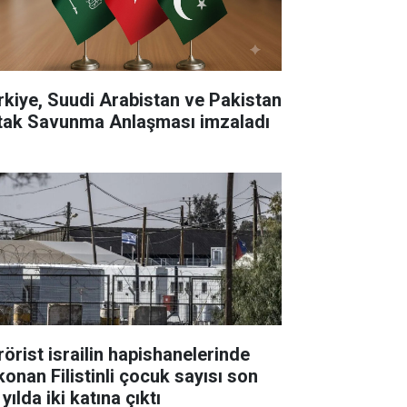
rkiye, Suudi Arabistan ve Pakistan
tak Savunma Anlaşması imzaladı
rörist israilin hapishanelerinde
konan Filistinli çocuk sayısı son
 yılda iki katına çıktı