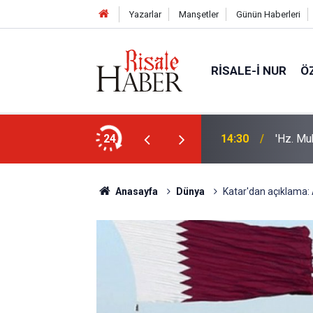
Yazarlar
Manşetler
Günün Haberleri
RISALE-I NUR
Ö
eski 5 kütüphanesi
24
14:30
'Hz. Mu
Anasayfa
Dünya
Katar'dan açıklama: A