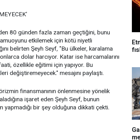
ŞMEYECEK'
en 80 günden fazla zaman geçtiğini, bunu
kamuoyunu etkilemek için kötü niyetli
Et
ını belirten Şeyh Seyf, "Bu ülkeler, karalama
fı
onlarca dolar harcıyor. Katar ise harcamalarını
ati, özellikle eğitimi için yapıyor. Bu
eri değiştiremeyecek." mesajını paylaştı.
rörizmin finansmanının önlenmesine yönelik
aladığına işaret eden Şeyh Seyf, bunun
n yapmadığı bir şey olduğuna dikkati çekti.
Ga
me