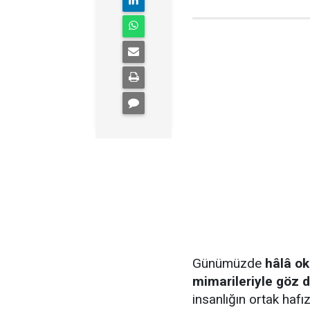
Günümüzde
hâlâ o
mimarileriyle göz 
insanlığın ortak haf