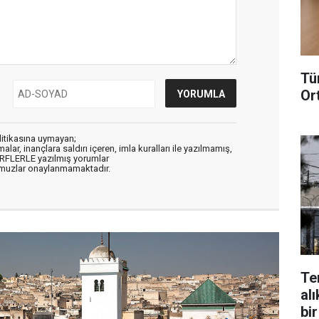
Tü
Or
litikasına uymayan;
alar, inançlara saldırı içeren, imla kuralları ile yazılmamış,
ARFLERLE yazılmış yorumlar
muzlar onaylanmamaktadır.
Te
alı
bir