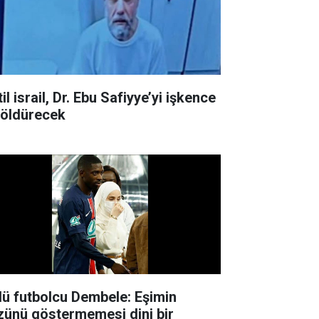
il israil, Dr. Ebu Safiyye’yi işkence
e öldürecek
lü futbolcu Dembele: Eşimin
zünü göstermemesi dini bir