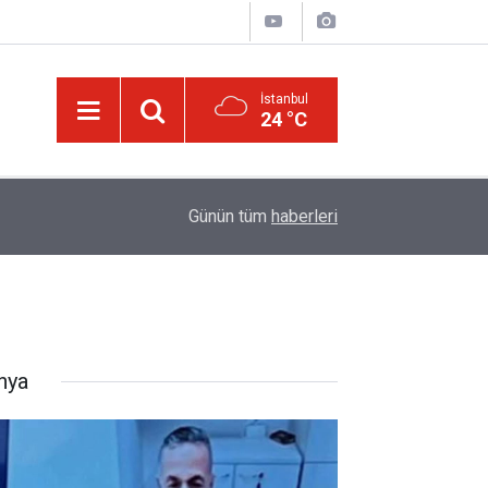
İstanbul
24 °C
13:40
Bilim insanlarından hafıza keşfi: Unutulan anılar g
Günün tüm
haberleri
nya