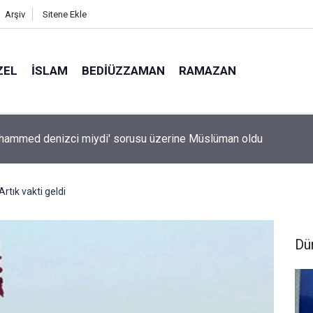
Arşiv
Sitene Ekle
ZEL
İSLAM
BEDIÜZZAMAN
RAMAZAN
hammed denizci miydi' sorusu üzerine Müslüman oldu
rtık vakti geldi
Dü