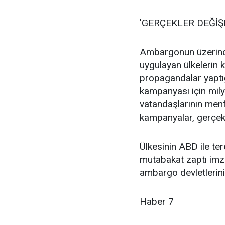
'GERÇEKLER DEĞİ
Ambargonun üzerind
uygulayan ülkelerin 
propagandalar yaptığ
kampanyası için mily
vatandaşlarının menfa
kampanyalar, gerçekl
Ülkesinin ABD ile te
mutabakat zaptı imz
ambargo devletlerini
Haber 7