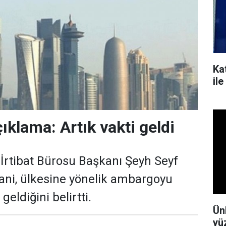
Kat
il
ıklama: Artık vakti geldi
İrtibat Bürosu Başkanı Şeyh Seyf
ani, ülkesine yönelik ambargoyu
geldiğini belirtti.
Ün
yü