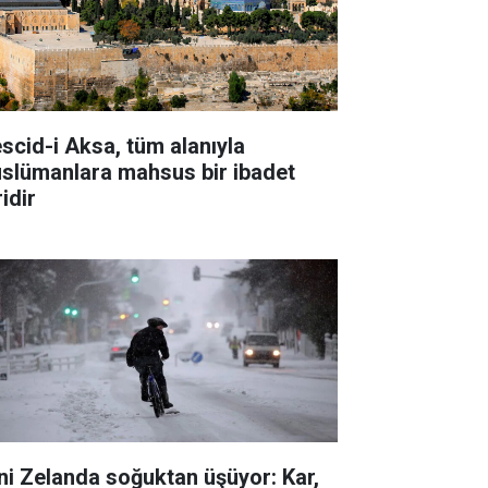
scid-i Aksa, tüm alanıyla
slümanlara mahsus bir ibadet
idir
ni Zelanda soğuktan üşüyor: Kar,