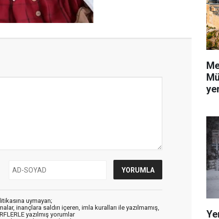
Me
Mü
yer
litikasına uymayan;
alar, inançlara saldırı içeren, imla kuralları ile yazılmamış,
Ye
ARFLERLE yazılmış yorumlar