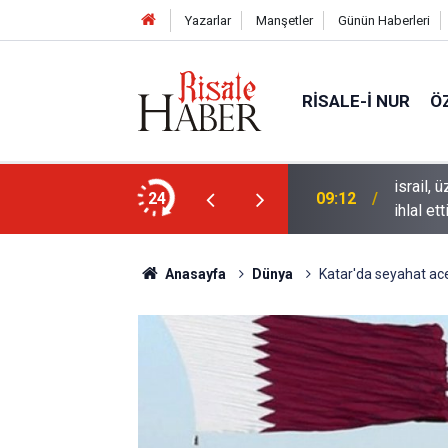
Yazarlar
Manşetler
Günün Haberleri
RISALE-I NUR
Ö
tutulma ve Perseid gök taşı yağmuru
israil,
24
09:12
ihlal ett
Anasayfa
Dünya
Katar'da seyahat ace