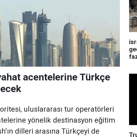
is
ge
faz
yahat acentelerine Türkçe
lecek
ritesi, uluslararası tur operatörleri
telerine yönelik destinasyon eğitim
'ın dilleri arasına Türkçeyi de
Tr