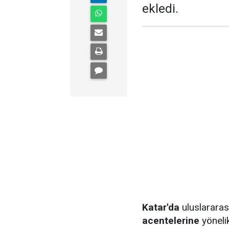
ekledi.
Katar'da
uluslarara
acentelerine
yöneli