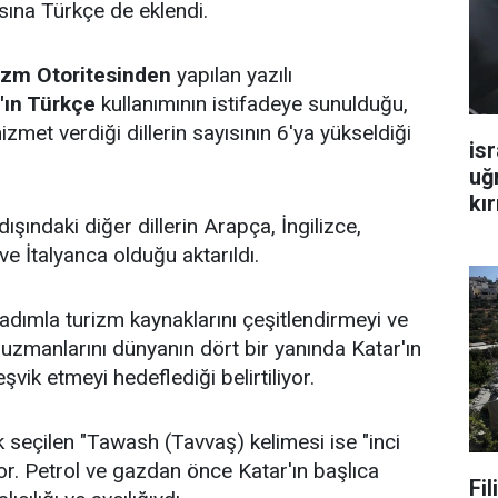
asına Türkçe de eklendi.
izm Otoritesinden
yapılan yazılı
ın Türkçe
kullanımının istifadeye sunulduğu,
met verdiği dillerin sayısının 6'ya yükseldiği
isr
uğ
kır
şındaki diğer dillerin Arapça, İngilizce,
e İtalyanca olduğu aktarıldı.
adımla turizm kaynaklarını çeşitlendirmeyi ve
 uzmanlarını dünyanın dört bir yanında Katar'ın
vik etmeyi hedeflediği belirtiliyor.
 seçilen "Tawash (Tavvaş) kelimesi ise "inci
yor. Petrol ve gazdan önce Katar'ın başlıca
Fi