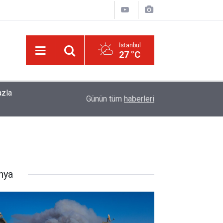
İstanbul
27 °C
azla
Allah'ım, bizleri, ilmi kibir sebebi değil, hamd v
08:49
Günün tüm
haberleri
kullarından eyle
nya