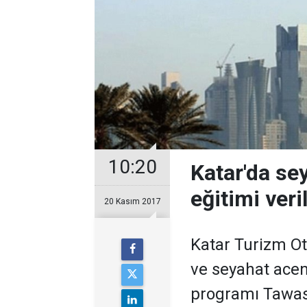
10:20
Katar'da se
eğitimi veri
20 Kasım 2017
Katar Turizm Oto
ve seyahat acen
programı Tawash