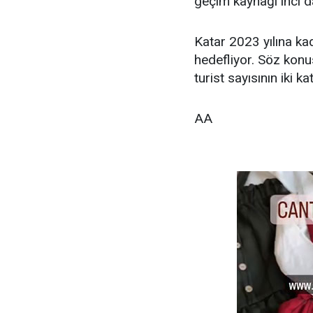
geçim kaynağı inci dal
Katar 2023 yılına kad
hedefliyor. Söz konu
turist sayısının iki k
AA