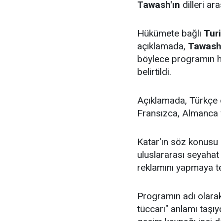
Tawash'ın
dilleri ar
Hükümete bağlı
Tur
açıklamada,
Tawash'
böylece programın hiz
belirtildi.
Açıklamada, Türkçe dı
Fransızca, Almanca v
Katar'ın söz konusu 
uluslararası seyahat
reklamını yapmaya teş
Programın adı olarak
tüccarı" anlamı taşı