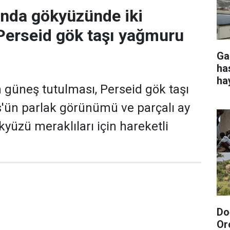
nda gökyüzünde iki
Perseid gök taşı yağmuru
Ga
ha
ha
 güneş tutulması, Perseid gök taşı
'ün parlak görünümü ve parçalı ay
kyüzü meraklıları için hareketli
Do
Or