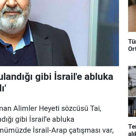
Tü
Or
ulandığı gibi İsrail'e abluka
ı'
man Alimler Heyeti sözcüsü Tai,
dığı gibi İsrail'e abluka
Te
ümüzde İsrail-Arap çatışması var,
alı