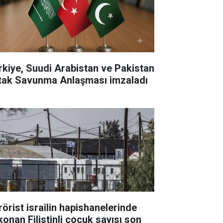
rkiye, Suudi Arabistan ve Pakistan
tak Savunma Anlaşması imzaladı
rörist israilin hapishanelerinde
konan Filistinli çocuk sayısı son