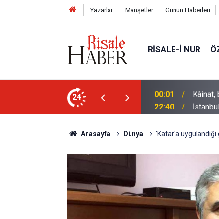
Yazarlar
Manşetler
Günün Haberleri
RISALE-I NUR
Ö
ile hayattar ve ziyadardır
24
22:40
İstanbu
Anasayfa
Dünya
'Katar'a uygulandığı 