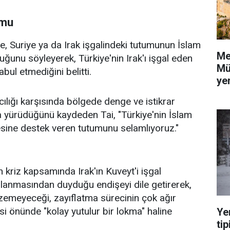
umu
ze, Suriye ya da Irak işgalindeki tutumunun İslam
Me
uğunu söyleyerek, Türkiye'nin Irak'ı işgal eden
Mü
bul etmediğini belitti.
yer
cılığı karşısında bölgede denge ve istikrar
 yürüdüğünü kaydeden Tai, "Türkiye'nin İslam
ine destek veren tutumunu selamlıyoruz."
 kriz kapsamında Irak'ın Kuveyt'i işgal
lanmasından duyduğu endişeyi dile getirerek,
emeyeceği, zayıflatma sürecinin çok ağır
si önünde "kolay yutulur bir lokma" haline
Ye
tip