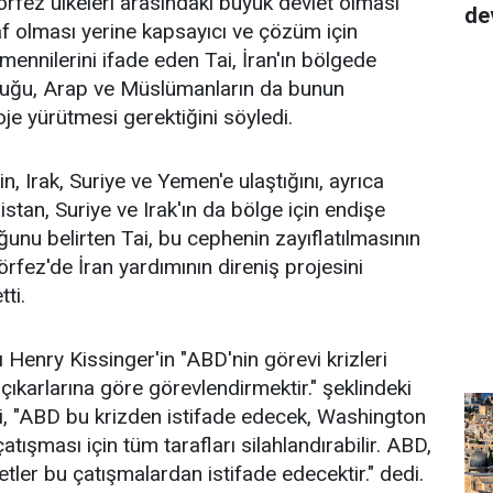
örfez ülkeleri arasındaki büyük devlet olması
de
af olması yerine kapsayıcı ve çözüm için
emennilerini ifade eden Tai, İran'ın bölgede
lduğu, Arap ve Müslümanların da bunun
oje yürütmesi gerektiğini söyledi.
in, Irak, Suriye ve Yemen'e ulaştığını, ayrıca
stan, Suriye ve Irak'ın da bölge için endişe
uğunu belirten Tai, bu cephenin zayıflatılmasının
ez'de İran yardımının direniş projesini
ti.
 Henry Kissinger'in "ABD'nin görevi krizleri
çıkarlarına göre görevlendirmektir." şeklindeki
i, "ABD bu krizden istifade edecek, Washington
atışması için tüm tarafları silahlandırabilir. ABD,
tler bu çatışmalardan istifade edecektir." dedi.