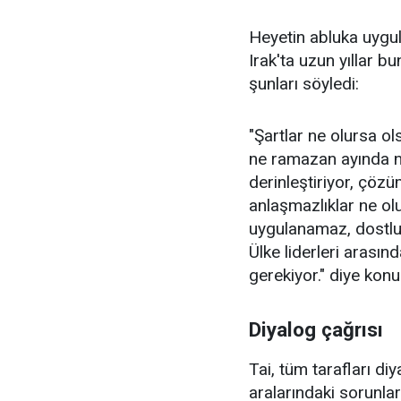
Heyetin abluka uygul
Irak'ta uzun yıllar b
şunları söyledi:
"Şartlar ne olursa o
ne ramazan ayında ne 
derinleştiriyor, çözü
anlaşmazlıklar ne olu
uygulanamaz, dostluk
Ülke liderleri arasın
gerekiyor." diye konu
Diyalog çağrısı
Tai, tüm tarafları d
aralarındaki sorunla