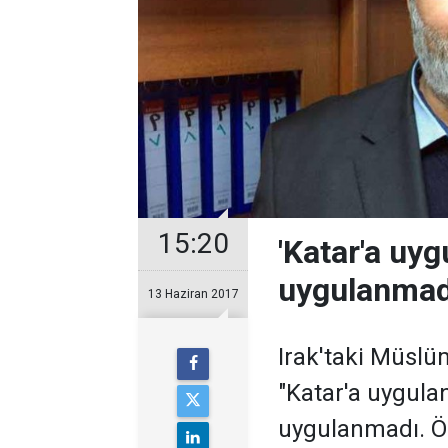
15:20
'Katar'a uyg
uygulanmad
13 Haziran 2017
Irak'taki Müslü
"Katar'a uygulan
uygulanmadı. Ön