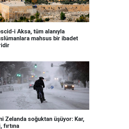
scid-i Aksa, tüm alanıyla
slümanlara mahsus bir ibadet
idir
ni Zelanda soğuktan üşüyor: Kar,
i, fırtına