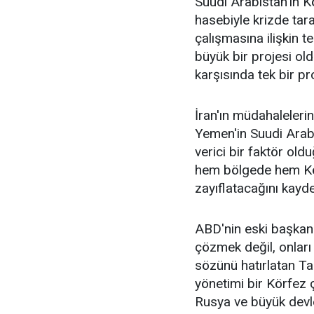
Suudi Arabistan'ın K
hasebiyle krizde tar
çalışmasına ilişkin t
büyük bir projesi o
karşısında tek bir pr
İran'ın müdahalelerin
Yemen'in Suudi Arabi
verici bir faktör old
hem bölgede hem Körf
zayıflatacağını kaydet
ABD'nin eski başkanı
çözmek değil, onları 
sözünü hatırlatan Ta
yönetimi bir Körfez ç
Rusya ve büyük devle