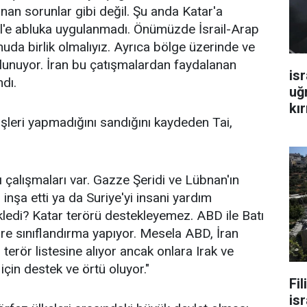
anan sorunlar gibi değil. Şu anda Katar'a
ail'e abluka uygulanmadı. Önümüzde İsrail-Arap
uda birlik olmalıyız. Ayrıca bölge üzerinde ve
lunuyor. İran bu çatışmalardan faydalanan
isr
ndı.
uğ
kır
 işleri yapmadığını sandığını kaydeden Tai,
klı çalışmaları var. Gazze Şeridi ve Lübnan'ın
inşa etti ya da Suriye'yi insani yardım
ledi? Katar terörü destekleyemez. ABD ile Batı
öre sınıflandırma yapıyor. Mesela ABD, İran
terör listesine alıyor ancak onlara Irak ve
 için destek ve örtü oluyor."
Fi
isr