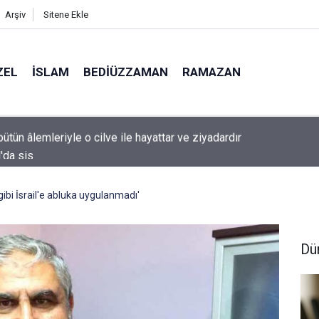
Arşiv
Sitene Ekle
ZEL
İSLAM
BEDIÜZZAMAN
RAMAZAN
l'da sis
gibi İsrail'e abluka uygulanmadı'
Dü