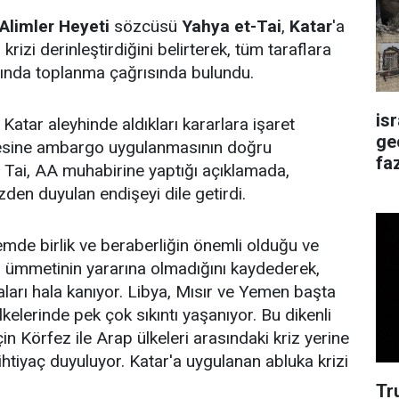
limler Heyeti
sözcüsü
Yahya et-Tai
,
Katar
'a
krizi derinleştirdiğini belirterek, tüm taraflara
fında toplanma çağrısında bulundu.
is
 Katar aleyhinde aldıkları kararlara işaret
ge
kesine ambargo uygulanmasının doğru
faz
 Tai, AA muhabirine yaptığı açıklamada,
den duyulan endişeyi dile getirdi.
nemde birlik ve beraberliğin önemli olduğu ve
am ümmetinin yararına olmadığını kaydederek,
raları hala kanıyor. Libya, Mısır ve Yemen başta
elerinde pek çok sıkıntı yaşanıyor. Bu dikenli
n Körfez ile Arap ülkeleri arasındaki kriz yerine
 ihtiyaç duyuluyor. Katar'a uygulanan abluka krizi
Tr