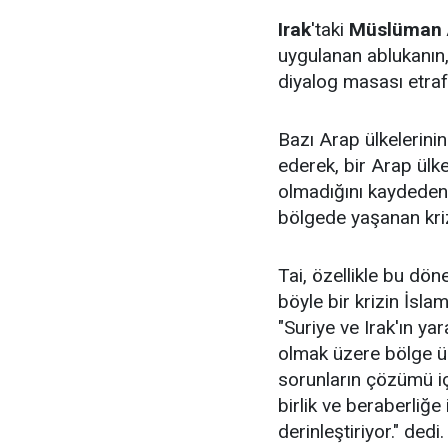
Irak
'taki
Müslüman A
uygulanan ablukanın, 
diyalog masası etra
Bazı Arap ülkelerinin
ederek, bir Arap ül
olmadığını kaydeden
bölgede yaşanan kriz
Tai, özellikle bu dö
böyle bir krizin İsl
"Suriye ve Irak'ın ya
olmak üzere bölge ülk
sorunların çözümü içi
birlik ve beraberliğe
derinleştiriyor." dedi.