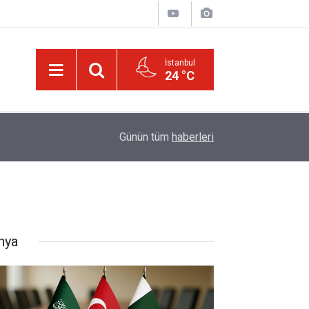
İstanbul
24 °C
21:18
Biyoloji profesörünün parmağının ucunda niçin 
Günün tüm
haberleri
nya