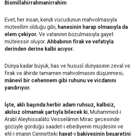
Bismillahirrahmanirrahim
Evet, her insan, kendi vücudunun mahvolmasıyla
müteellim olduğu gibi,
hanesinin harap olmasıyla da
elem çekiyor.
Ve vatanının bozulmasıyla gayet
müteessir oluyor.
Ahbabının firak ve vefatıyla
derinden derine kalbi acıyor.
Dünya kadar büyük, has ve hususî dünyasının zeval ve
firak ve âhirde tamamen mahvolmasını düşünmesi,
mânevî bir cehennem gibi ruhunu ve vicdanını
yandırıyor.
İşte, aklı başında herbir adam ruhsuz, kalbsiz,
akılsız olmamak şartıyla bilecek ki
, Muhammed-i
Arabî Aleyhissalâtü Vesselâmın Mirac gecesinde
gözüyle gördüğü saadet-i ebediyenin müjdesini ve
ehl-i imanın Cennetteki
hayat-ı bakiyesinin beşaretini