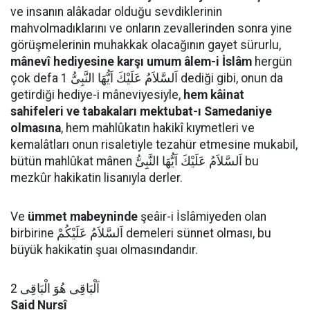
ve insanın alâkadar olduğu sevdiklerinin
mahvolmadıklarını ve onların zevallerinden sonra yine
görüşmelerinin muhakkak olacağının gayet sürurlu,
mânevî hediyesine karşı umum âlem-i İslâm
hergün
çok defa اَلسَّلاَمُ عَلَيْكَ اَيُّهَا النَّبِىُّ 1 dediği gibi, onun da
getirdiği hediye-i mâneviyesiyle,
hem kâinat
sahifeleri ve tabakaları mektubat-ı Samedaniye
olmasına
, hem mahlûkatın hakikî kıymetleri ve
kemalâtları onun risaletiyle tezahür etmesine mukabil,
bütün mahlûkat mânen اَلسَّلاَمُ عَلَيْكَ اَيُّهَا النَّبِىُّ bu
mezkûr hakikatin lisanıyla derler.
Ve
ümmet mabeyninde
şeâir-i İslâmiyeden olan
birbirine اَلسَّلاَمُ عَلَيْكُمْ demeleri sünnet olması, bu
büyük hakikatin şuaı olmasındandır.
اَلْبَاقِى هُوَ الْبَاقِى 2
Said Nursî