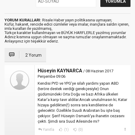
YORUM KURALLARI:
Risale Haber yayın politikasına uymayan;
Küfür, hakaret, rencide edici cümleler veya imalar, inançlara saldırı içeren,
imla kuralları ile yazılmamış,
Türkçe karakter kullanılmayan ve BÜYÜK HARFLERLE yazılmış yorumlar
Adınız kısmına uygun olmayan ve saçma rumuzlar onaylanmamaktadır.
Anlayışınız için teşekkür ederiz.
2 Yorum
Hüseyin KAYNARCA
/ 08 Haziran 2017
Perşembe 09:06
Kendisi PYD ve YPG'ye silah yardımı yapan ABD
(teröre destek verdiği gerekçesiyle) Onun
güdümündeki Orta Doğu ve bazı Afrika ülkeleri
Katar'a karşı tavır aldılar.Ancak unutulmasın ki; Katar
hizaya geldikten(!) sonra sıra kendilerine de
gelecektir. Özellikle Suudi Arabistan bu işte baş
çekiyor. Şerif Hüseyin Osmanlı'ya ihanetin cezasını
çekti. Şimdi sıra Suud Ailesinde mi?
Yanıtla
(1)
(0)