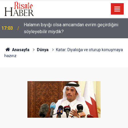
Güneş Tutulması 12 Ağustos'ta: Türkiye'den
16:05
görülecek mi?
Anasayfa
Dünya
Katar: Diyaloğa ve oturup konuşmaya
hazırız