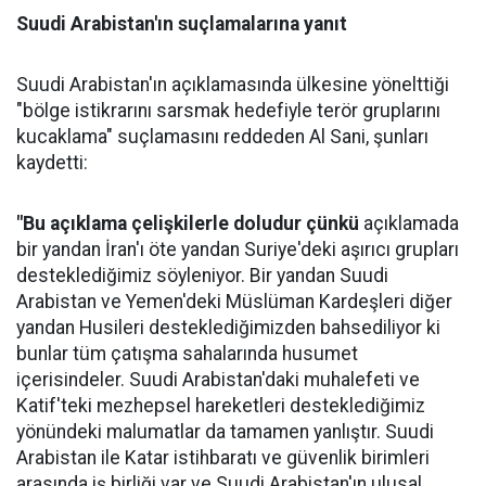
Suudi Arabistan'ın suçlamalarına yanıt
Suudi Arabistan'ın açıklamasında ülkesine yönelttiği
"bölge istikrarını sarsmak hedefiyle terör gruplarını
kucaklama" suçlamasını reddeden Al Sani, şunları
kaydetti:
"Bu açıklama çelişkilerle doludur çünkü
açıklamada
bir yandan İran'ı öte yandan Suriye'deki aşırıcı grupları
desteklediğimiz söyleniyor. Bir yandan Suudi
Arabistan ve Yemen'deki Müslüman Kardeşleri diğer
yandan Husileri desteklediğimizden bahsediliyor ki
bunlar tüm çatışma sahalarında husumet
içerisindeler. Suudi Arabistan'daki muhalefeti ve
Katif'teki mezhepsel hareketleri desteklediğimiz
yönündeki malumatlar da tamamen yanlıştır. Suudi
Arabistan ile Katar istihbaratı ve güvenlik birimleri
arasında iş birliği var ve Suudi Arabistan'ın ulusal