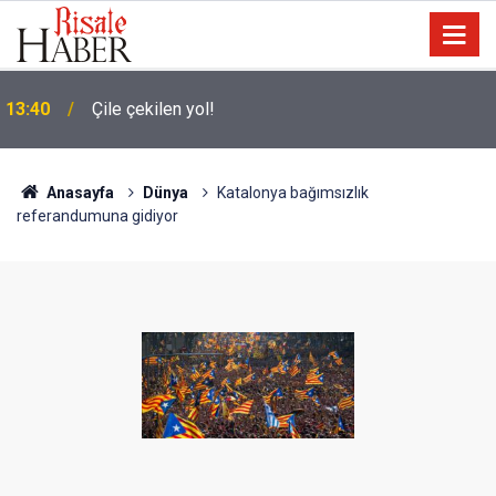
13:40
Çile çekilen yol!
Anasayfa
Dünya
Katalonya bağımsızlık
referandumuna gidiyor