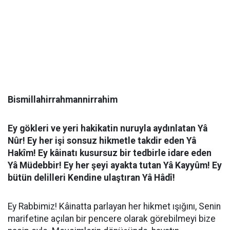
Bismillahirrahmannirrahim
Ey gökleri ve yeri hakikatin nuruyla aydınlatan Yâ
Nûr! Ey her işi sonsuz hikmetle takdir eden Yâ
Hakîm! Ey kâinatı kusursuz bir tedbirle idare eden
Yâ Müdebbir! Ey her şeyi ayakta tutan Yâ Kayyûm! Ey
bütün delilleri Kendine ulaştıran Yâ Hâdî!
Ey Rabbimiz! Kâinatta parlayan her hikmet ışığını, Senin
marifetine açılan bir pencere olarak görebilmeyi bize