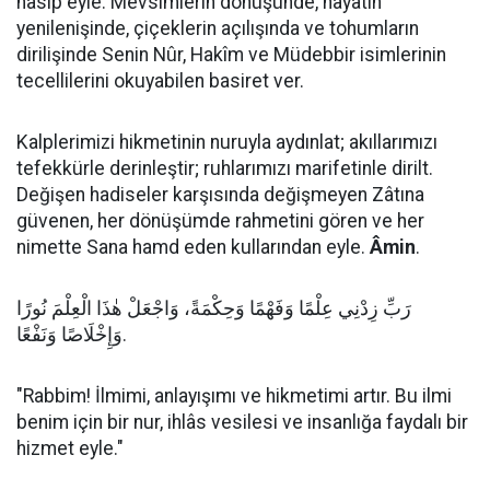
nasip eyle. Mevsimlerin dönüşünde, hayatın
yenilenişinde, çiçeklerin açılışında ve tohumların
dirilişinde Senin Nûr, Hakîm ve Müdebbir isimlerinin
tecellilerini okuyabilen basiret ver.
Kalplerimizi hikmetinin nuruyla aydınlat; akıllarımızı
tefekkürle derinleştir; ruhlarımızı marifetinle dirilt.
Değişen hadiseler karşısında değişmeyen Zâtına
güvenen, her dönüşümde rahmetini gören ve her
nimette Sana hamd eden kullarından eyle.
Âmin
.
رَبِّ زِدْنِي عِلْمًا وَفَهْمًا وَحِكْمَةً، وَاجْعَلْ هٰذَا الْعِلْمَ نُورًا
وَإِخْلَاصًا وَنَفْعًا.
"Rabbim! İlmimi, anlayışımı ve hikmetimi artır. Bu ilmi
benim için bir nur, ihlâs vesilesi ve insanlığa faydalı bir
hizmet eyle."