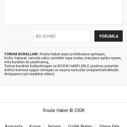
YORUM KURALLARI:
Risale Haber yayın politikasına uymayan;
Küfür, hakaret, rencide edici cümleler veya imalar, inançlara saldırı içeren,
imla kuralları ile yazılmamış,
Türkçe karakter kullanılmayan ve BÜYÜK HARFLERLE yazılmış yorumlar
Adınız kısmına uygun olmayan ve saçma rumuzlar onaylanmamaktadır.
Anlayışınız için teşekkür ederiz.
Risale Haber © 2008
Anasayfa
Künye
İletişim
Gizlilik İlkeleri
Sitene Ekle