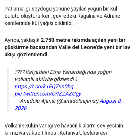
Patlama, güneydoğu yönüne yayılan yoğun bir kül
bulutu oluştururken, çevredeki Ragalna ve Adrano
kentlerinde kül yağışı bildirildi.
Ayrıca, yaklaşık
2.750 metre rakımda açılan yeni bir
püskürme bacasından Valle del Leone'de yeni bir lav
akışı gözlemlendi.
???? İtalya'daki Etna Yanardağı'nda yoğun
volkanik aktivite gözlendi ⤵️
https://t.co/k1FQ76n0bq
pic.twitter.com/OrIZZAZGgy
— Anadolu Ajansı (@anadoluajansi)
August 8,
2026
Volkanik külün varlığı ve havacılık alarm seviyesinin
kırmızıya yükseltilmesi, Katanya Uluslararası