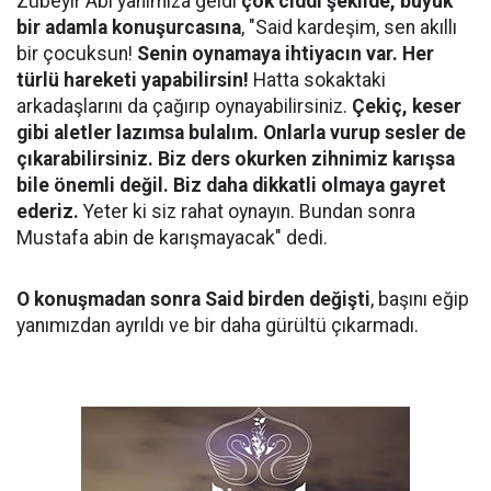
Zübeyir Abi yanımıza geldi
çok ciddi şekilde, büyük
bir adamla konuşurcasına
, "Said kardeşim, sen akıllı
bir çocuksun!
Senin oynamaya ihtiyacın var. Her
türlü hareketi yapabilirsin!
Hatta sokaktaki
arkadaşlarını da çağırıp oynayabilirsiniz.
Çekiç, keser
gibi aletler lazımsa bulalım. Onlarla vurup sesler de
çıkarabilirsiniz. Biz ders okurken zihnimiz karışsa
bile önemli değil. Biz daha dikkatli olmaya gayret
ederiz.
Yeter ki siz rahat oynayın. Bundan sonra
Mustafa abin de karışmayacak" dedi.
O konuşmadan sonra Said birden değişti
, başını eğip
yanımızdan ayrıldı ve bir daha gürültü çıkarmadı.