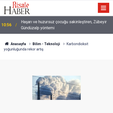
Haşarı ve huzursuz çocuğu sakinleştiren, Zübeyir
10:56
Gündüzalp yöntemi
10:00
Niye 'dilimin ucunda' demek zorunda kalıyoruz?
Anasayfa
Bilim - Teknoloji
Karbondioksit
yoğunluğunda rekor artış