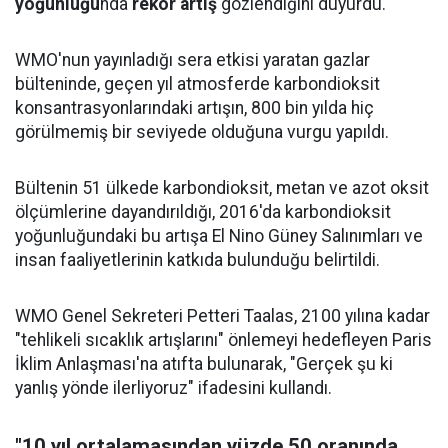
yoğunluğu
nda
rekor artış
gözlendiğini duyurdu.
WMO'nun yayınladığı sera etkisi yaratan gazlar
bülteninde, geçen yıl atmosferde karbondioksit
konsantrasyonlarındaki artışın, 800 bin yılda hiç
görülmemiş bir seviyede olduğuna vurgu yapıldı.
Bültenin 51 ülkede karbondioksit, metan ve azot oksit
ölçümlerine dayandırıldığı, 2016'da karbondioksit
yoğunluğundaki bu artışa El Nino Güney Salınımları ve
insan faaliyetlerinin katkıda bulunduğu belirtildi.
WMO Genel Sekreteri Petteri Taalas, 2100 yılına kadar
"tehlikeli sıcaklık artışlarını" önlemeyi hedefleyen Paris
İklim Anlaşması'na atıfta bulunarak, "Gerçek şu ki
yanlış yönde ilerliyoruz" ifadesini kullandı.
"10 yıl ortalamasından yüzde 50 oranında