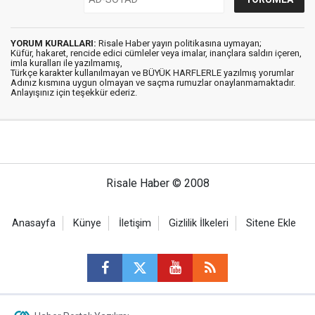
YORUM KURALLARI:
Risale Haber yayın politikasına uymayan;
Küfür, hakaret, rencide edici cümleler veya imalar, inançlara saldırı içeren,
imla kuralları ile yazılmamış,
Türkçe karakter kullanılmayan ve BÜYÜK HARFLERLE yazılmış yorumlar
Adınız kısmına uygun olmayan ve saçma rumuzlar onaylanmamaktadır.
Anlayışınız için teşekkür ederiz.
Risale Haber © 2008
Anasayfa
Künye
İletişim
Gizlilik İlkeleri
Sitene Ekle