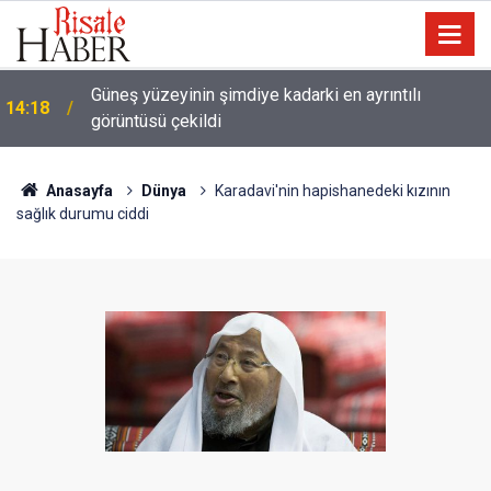
13:25
Tartışma: Yapay zeka, kitaptan soğutuyor mu?
Anasayfa
Dünya
Karadavi'nin hapishanedeki kızının
sağlık durumu ciddi