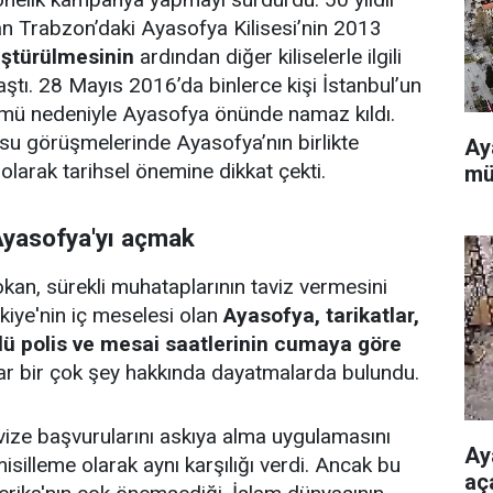
an Trabzon’daki Ayasofya Kilisesi’nin 2013
ştürülmesinin
ardından diğer kiliselerle ilgili
tı. 28 Mayıs 2016’da binlerce kişi İstanbul’un
nümü nedeniyle Ayasofya önünde namaz kıldı.
su görüşmelerinde Ayasofya’nın birlikte
Ay
arak tarihsel önemine dikkat çekti.
mü
Ayasofya'yı açmak
an, sürekli muhataplarının taviz vermesini
kiye'nin iç meselesi olan
Ayasofya, tarikatlar,
lü polis ve mesai saatlerinin cumaya göre
r bir çok şey hakkında dayatmalarda bulundu.
ize başvurularını askıya alma uygulamasını
Ay
misilleme olarak aynı karşılığı verdi. Ancak bu
aç