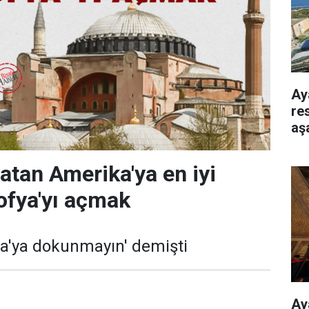
Ay
re
aş
patan Amerika'ya en iyi
ofya'yı açmak
a'ya dokunmayın' demişti
Ay