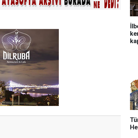
İlb
ke
ka
Tü
Her