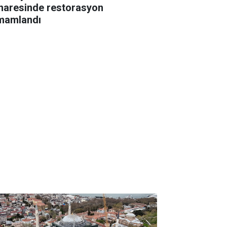
naresinde restorasyon
mamlandı