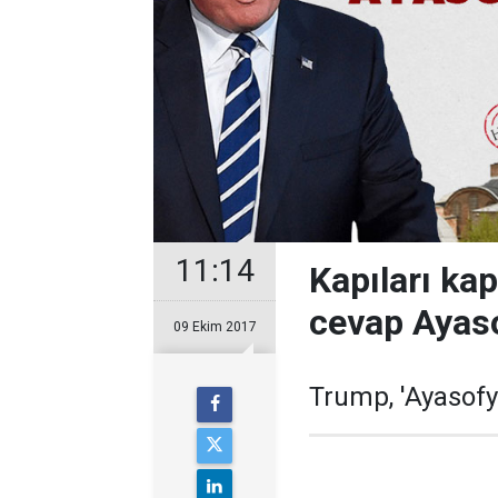
11:14
Kapıları ka
cevap Ayas
09 Ekim 2017
Trump, 'Ayasofy