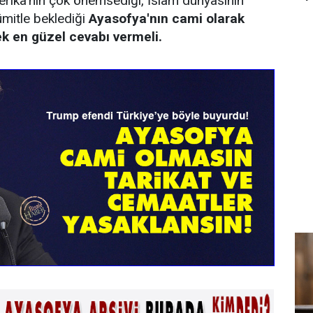
erika'nın çok önemsediği, İslam dünyasının
ümitle beklediği
Ayasofya'nın cami olarak
rek en güzel cevabı vermeli.