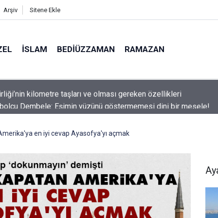
Arşiv
Sitene Ekle
ZEL
İSLAM
BEDIÜZZAMAN
RAMAZAN
tbolcu Dembele: Eşimin yüzünü göstermemesi dini bir mesele!
 Amerika'ya en iyi cevap Ayasofya'yı açmak
Ay