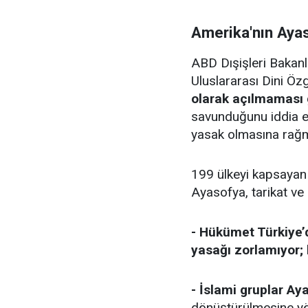
Amerika'nın Ayas
ABD Dışişleri Bakanl
Uluslararası Dini Öz
olarak açılmaması 
savunduğunu iddia ed
yasak olmasına rağme
199 ülkeyi kapsayan 
Ayasofya, tarikat ve 
- Hükümet Türkiye’
yasağı zorlamıyor; 
- İslami gruplar Ay
dönüştürülmesine yö