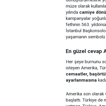
müze olarak kullanıl
yılında
camiye dönü
kampanyalar yoğunlaş
fethinin 563. yıldö
İstanbul Başkonsolo
yaşamanın sembolü ol
En güzel cevap 
Her şeye burnunu sok
isteyen Amerika, Tür
cemaatler, başörtü
ayarlanmasına
kada
Amerika son olarak v
başlattı. Türkiye de 