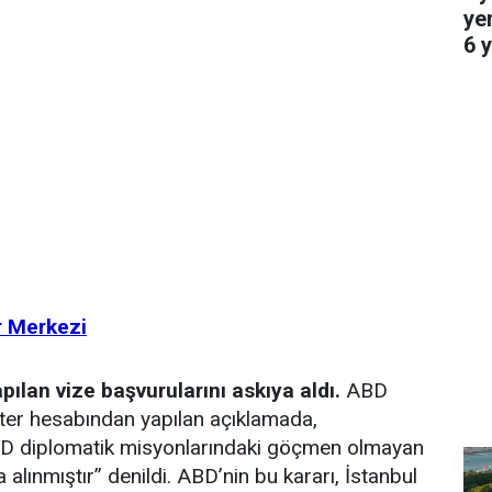
ye
6 y
r Merkezi
pılan vize başvurularını askıya aldı.
ABD
itter hesabından yapılan açıklamada,
BD diplomatik misyonlarındaki göçmen olmayan
a alınmıştır” denildi. ABD’nin bu kararı, İstanbul