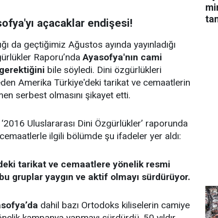
mi
ta
ofya'yı açacaklar endişesi!
ığı da geçtiğimiz Ağustos ayında yayınladığı
gürlükler Raporu’nda
Ayasofya'nın cami
gerektiğini
bile söyledi. Dini özgürlükleri
en Amerika Türkiye'deki tarikat ve cemaatlerin
n serbest olmasını şikayet etti.
‘2016 Uluslararası Dini Özgürlükler’ raporunda
cemaatlerle ilgili bölümde şu ifadeler yer aldı:
deki tarikat ve cemaatlere yönelik resmi
bu gruplar yaygın ve aktif olmayı sürdürüyor.
asofya’da
dahil bazı Ortodoks kiliselerin camiye
nelik kampanya yapmayı sürdürdü. 50 yıldır