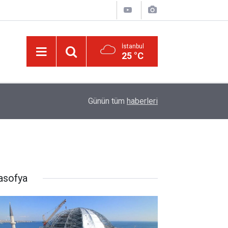
İstanbul
25 °C
09:23
Üniversite tercihlerinde son 2 gün
Günün tüm
haberleri
asofya