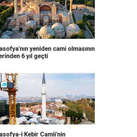
asofya'nın yeniden cami olmasının
erinden 6 yıl geçti
asofya-i Kebir Camii'nin