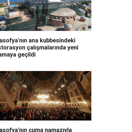
asofya'nın ana kubbesindeki
storasyon çalışmalarında yeni
amaya geçildi
asofya'nın cuma namazıyla