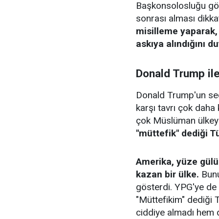
Başkonsolosluğu gör
sonrası alması dikka
misilleme yaparak,
askıya alındığını d
Donald Trump ile
Donald Trump'un se
karşı tavrı çok daha 
çok Müslüman ülkeye 
"müttefik" dediği Tü
Amerika, yüze gülü
kazan bir ülke.
Bunu
gösterdi. YPG'ye de 
"Müttefikim" dediği T
ciddiye almadı hem 