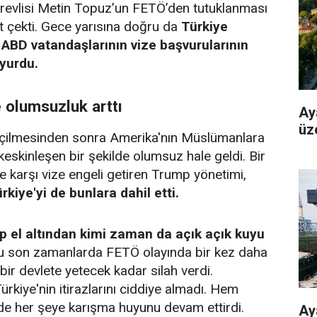
evlisi Metin Topuz’un FETÖ’den tutuklanması
t çekti. Gece yarısına doğru da
Türkiye
 ABD vatandaşlarının vize başvurularının
uyurdu.
 olumsuzluk arttı
Ay
üz
çilmesinden sonra Amerika'nın Müslümanlara
keskinleşen bir şekilde olumsuz hale geldi. Bir
karşı vize engeli getiren Trump yönetimi,
rkiye'yi de bunlara dahil etti.
p el altından kimi zaman da açık açık kuyu
 son zamanlarda FETÖ olayında bir kez daha
bir devlete yetecek kadar silah verdi.
ürkiye'nin itirazlarını ciddiye almadı. Hem
de her şeye karışma huyunu devam ettirdi.
Ay