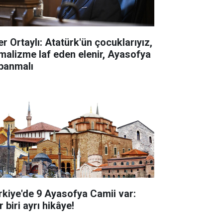
er Ortaylı: Atatürk'ün çocuklarıyız,
malizme laf eden elenir, Ayasofya
panmalı
rkiye'de 9 Ayasofya Camii var:
 biri ayrı hikâye!