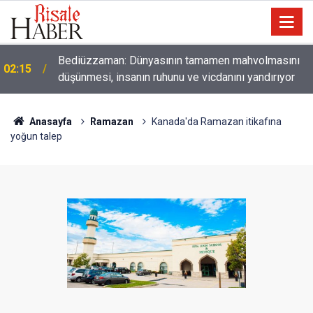
01:45
Paçalarını yerde sürünmeyecek şekilde yukarıda tut
Anasayfa
Ramazan
Kanada'da Ramazan itikafına
yoğun talep