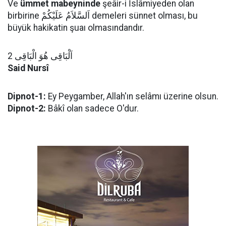
Ve
ümmet mabeyninde
şeâir-i İslâmiyeden olan
birbirine اَلسَّلاَمُ عَلَيْكُمْ demeleri sünnet olması, bu
büyük hakikatin şuaı olmasındandır.
اَلْبَاقِى هُوَ الْبَاقِى 2
Said Nursî
Dipnot-1:
Ey Peygamber, Allah'ın selâmı üzerine olsun.
Dipnot-2:
Bâkî olan sadece O'dur.