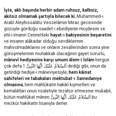
İşte, aklı başında herbir adam ruhsuz, kalbsiz,
akılsız olmamak şartıyla bilecek ki
, Muhammed-i
Arabî Aleyhissalâtü Vesselâmın Mirac gecesinde
gözüyle gördüğü saadet-i ebediyenin müjdesini ve
ehl-i imanın Cennetteki
hayat-ı bakiyesinin beşaretini
ve insanın alâkadar olduğu sevdiklerinin
mahvolmadıklarını ve onların zevallerinden sonra yine
görüşmelerinin muhakkak olacağının gayet sürurlu,
mânevî hediyesine karşı umum âlem-i İslâm
hergün
çok defa اَلسَّلاَمُ عَلَيْكَ اَيُّهَا النَّبِىُّ 1 dediği gibi, onun da
getirdiği hediye-i mâneviyesiyle,
hem kâinat
sahifeleri ve tabakaları mektubat-ı Samedaniye
olmasına
, hem mahlûkatın hakikî kıymetleri ve
kemalâtları onun risaletiyle tezahür etmesine mukabil,
bütün mahlûkat mânen اَلسَّلاَمُ عَلَيْكَ اَيُّهَا النَّبِىُّ bu
mezkûr hakikatin lisanıyla derler.