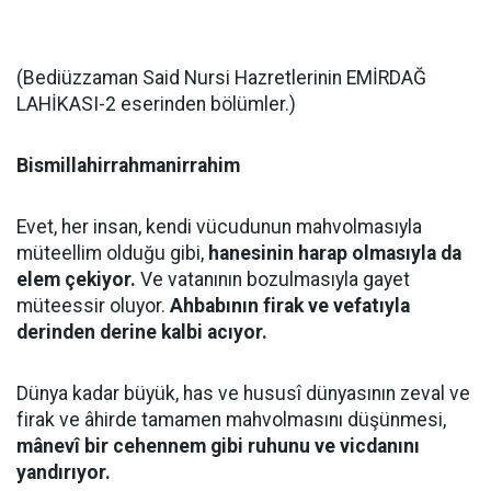
(Bediüzzaman Said Nursi Hazretlerinin EMİRDAĞ
LAHİKASI-2 eserinden bölümler.)
Bismillahirrahmanirrahim
Evet, her insan, kendi vücudunun mahvolmasıyla
müteellim olduğu gibi,
hanesinin harap olmasıyla da
elem çekiyor.
Ve vatanının bozulmasıyla gayet
müteessir oluyor.
Ahbabının firak ve vefatıyla
derinden derine kalbi acıyor.
Dünya kadar büyük, has ve hususî dünyasının zeval ve
firak ve âhirde tamamen mahvolmasını düşünmesi,
mânevî bir cehennem gibi ruhunu ve vicdanını
yandırıyor.