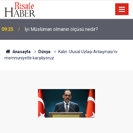
LGS yerleştirme raporu açıklandı: Şampiyonların
08:47
tercih ettiği liseler
Anasayfa
Dünya
Kalın: Ulusal Uzlaşı Anlaşması'nı
memnuniyetle karşılıyoruz