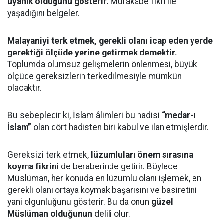
uyanık olduğunu gösterir.
Murakabe fikri ile
yaşadığını belgeler.
Malayaniyi terk etmek, gerekli olanı icap eden yerde
gerektiği ölçüde yerine getirmek demektir.
Toplumda olumsuz gelişmelerin önlenmesi, büyük
ölçüde gereksizlerin terkedilmesiyle mümkün
olacaktır.
Bu sebepledir ki, İslam âlimleri bu hadisi
“medar-ı
İslam”
olan dört hadisten biri kabul ve ilan etmişlerdir.
Gereksizi terk etmek,
lüzumluları önem sırasına
koyma fikrini
de beraberinde getirir. Böylece
Müslüman, her konuda en lüzumlu olanı işlemek, en
gerekli olanı ortaya koymak başarısını ve basiretini
yani olgunluğunu gösterir. Bu da onun
güzel
Müslüman olduğunun
delili olur.