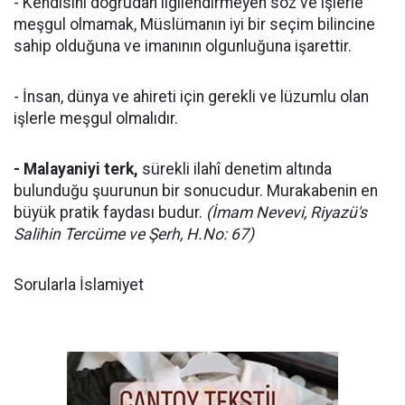
- Kendisini doğrudan ilgilendirmeyen söz ve işlerle
meşgul olmamak, Müslümanın iyi bir seçim bilincine
sahip olduğuna ve imanının olgunluğuna işarettir.
- İnsan, dünya ve ahireti için gerekli ve lüzumlu olan
işlerle meşgul olmalıdır.
- Malayaniyi terk,
sürekli ilahî denetim altında
bulunduğu şuurunun bir sonucudur. Murakabenin en
büyük pratik faydası budur.
(İmam Nevevi, Riyazü's
Salihin Tercüme ve Şerh, H.No: 67)
Sorularla İslamiyet