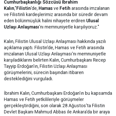
Cumhurbaşkanlığı Sözcüsü İbrahim
Kalın
,"
Fili
sti
n
'de,
Hamas
ve
Fetih
arasında imzalanan
ve Filistinli kardeşlerimiz arasında bir süredir devam
eden bölünmüşlük halini nihayete erdiren
Ulusal
Uzlaşı Anlaş
ması
'nı memnuniyetle karşılıyoruz."
Kalın, Filistin Ulusal Uzlaşı Anlaşması hakkında yazılı
açıklama yaptı. Filistin'de, Hamas ve Fetih arasında
imzalanan Ulusal Uzlaşı Anlaşması'nı memnuniyetle
karşıladıklarını belirten Kalın, Cumhurbaşkanı Recep
Tayyip Erdoğan'ın, Filistin Uzlaşı Anlaşması
görüşmelerini, sürecin başından itibaren
desteklediğini vurguladı.
İbrahim Kalın, Cumhurbaşkanı Erdoğan'ın bu kapsamda
Hamas ve Fetih yetkilileriyle görüşmeler
gerçekleştirdiğini, son olarak 28 Ağustos'ta Filistin
Devlet Başkanı Mahmud Abbas ile Ankara'da bir araya