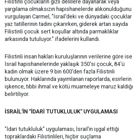
Filistinli çocukların gizli delillere dayanarak veya
yargılama olmaksızın hapishanelerde alıkonulduğunu
vurgulayan Carmel, "İsrail'deki ve dünyadaki çocuklar
yaz tatillerinin tadını çıkarırken, giderek artan sayıda
Filistinli çocuk sert koşullar altında parmaklıklar
arkasında tutuluyor." ifadelerini kullandı.
Filistinli insan hakları kuruluşlarının verilerine göre ise
İsrail hapishanelerinde yaklaşık 350'si çocuk, 84'ü
kadın olmak üzere 9 bin 600'den fazla Filistinli
bulunuyor. Haklarında yayımlanan raporlarda, esirlerin
işkence, tıbbi ihmal ve kötü muameleye maruz kaldığı
belirtiliyor.
İSRAİL'İN "İDARİ TUTUKLULUK" UYGULAMASI
"İdari tutukluluk" uygulaması, İsrail’in işgal ettiği
topraklardaki Filistinlileri, hiçbir suçlama