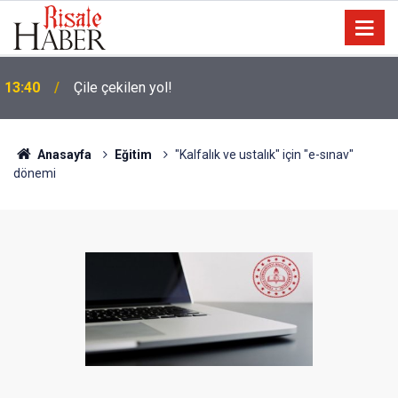
Terörist israilin hapishanelerinde alıkonan Filistinli
13:30
çocuk sayısı son bir yılda iki katına çıktı
Anasayfa
Eğitim
"Kalfalık ve ustalık" için "e-sınav"
dönemi