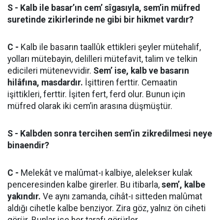
S - Kalb ile basar’ın cem’ sîgasıyla, sem’in müfred
suretinde zikirlerinde ne gibi bir hikmet vardır?
C -
Kalb ile basarın taallûk ettikleri şeyler mütehalif,
yolları mütebayin, delilleri mütefavit, talim ve telkin
edicileri mütenevvidir.
Sem’ ise, kalb ve basarın
hilâfına, masdardır.
İşittiren ferttir. Cemaatin
işittikleri, ferttir. İşiten fert, ferd olur. Bunun için
müfred olarak iki cem’in arasına düşmüştür.
S - Kalbden sonra tercihen sem’in zikredilmesi neye
binaendir?
C -
Melekât ve malûmat-ı kalbiye, alelekser kulak
penceresinden kalbe girerler. Bu itibarla,
sem’, kalbe
yakındır.
Ve aynı zamanda, cihât-ı sitteden malûmat
aldığı cihetle kalbe benziyor. Zira göz, yalnız ön ciheti