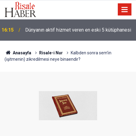
16:15
Dünyanın aktif hizmet veren en eski 5 kütüphanesi
Anasayfa
Risale-i Nur
Kalbden sonra sem’in
(işitmenin) zikredilmesi neye binaendir?