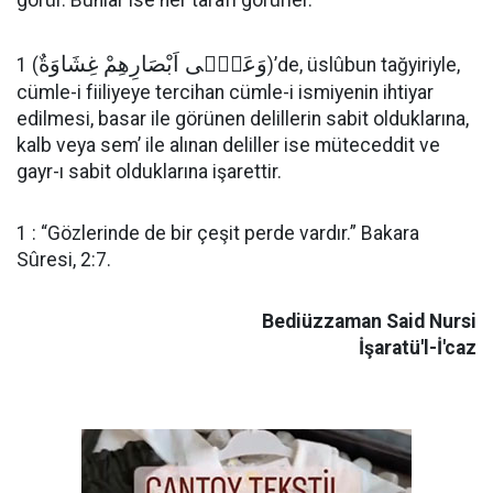
görür. Bunlar ise her tarafı görürler.
وَعَلٰۤى اَبْصَارِهِمْ غِشَاوَةٌ
1 (
)’de, üslûbun tağyiriyle,
cümle-i fiiliyeye tercihan cümle-i ismiyenin ihtiyar
edilmesi, basar ile görünen delillerin sabit olduklarına,
kalb veya sem’ ile alınan deliller ise müteceddit ve
gayr-ı sabit olduklarına işarettir.
1 : “Gözlerinde de bir çeşit perde vardır.” Bakara
Sûresi, 2:7.
Bediüzzaman Said Nursi
İşaratü'l-İ'caz