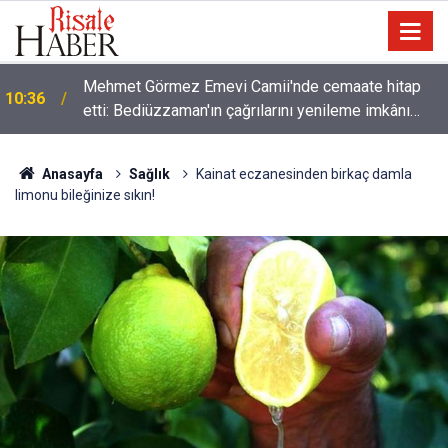
0
Mehmet Görmez Emevi Camii'nde cemaate hitap
10:36
etti: Bediüzzaman'ın çağrılarını yenileme imkânı
buldum
Anasayfa
Sağlık
Kainat eczanesinden birkaç damla
limonu bileğinize sıkın!