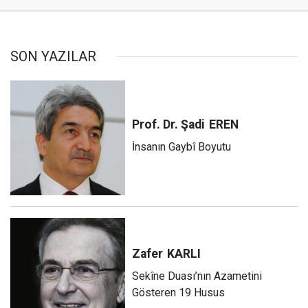
SON YAZILAR
Prof. Dr. Şadi
EREN
İnsanın Gaybî Boyutu
Zafer
KARLI
Sekîne Duası’nın Azametini
Gösteren 19 Husus