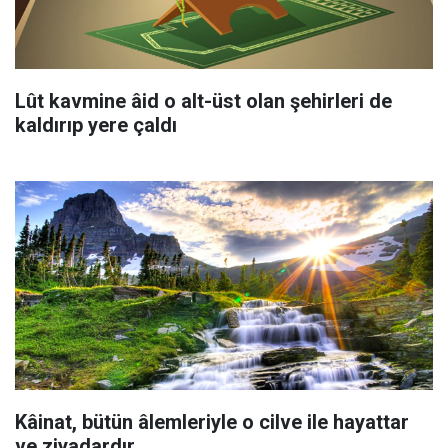
Lût kavmine âid o alt-üst olan şehirleri de
kaldırıp yere çaldı
Kâinat, bütün âlemleriyle o cilve ile hayattar
ve ziyadardır