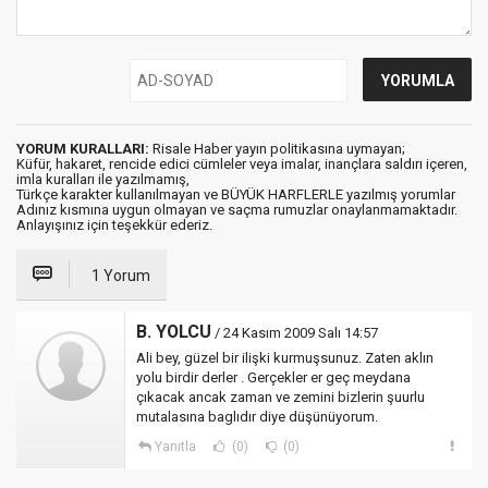
YORUM KURALLARI:
Risale Haber yayın politikasına uymayan;
Küfür, hakaret, rencide edici cümleler veya imalar, inançlara saldırı içeren,
imla kuralları ile yazılmamış,
Türkçe karakter kullanılmayan ve BÜYÜK HARFLERLE yazılmış yorumlar
Adınız kısmına uygun olmayan ve saçma rumuzlar onaylanmamaktadır.
Anlayışınız için teşekkür ederiz.
1 Yorum
B. YOLCU
/ 24 Kasım 2009 Salı 14:57
Ali bey, güzel bir ilişki kurmuşsunuz. Zaten aklın
yolu birdir derler . Gerçekler er geç meydana
çıkacak ancak zaman ve zemini bizlerin şuurlu
mutalasına baglıdır diye düşünüyorum.
Yanıtla
(0)
(0)