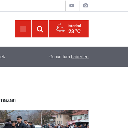
İstanbul
23 °C
21:05
Kur’an'daki bazı şahıs isimlerinin mucizevi yönle
Günün tüm
haberleri
mazan