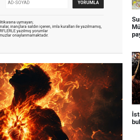
Su
litikasına uymayan;
Mü
alar, inançlara saldırı içeren, imla kuralları ile yazılmamış,
ARFLERLE yazılmış yorumlar
pa
muzlar onaylanmamaktadır.
İs
bu