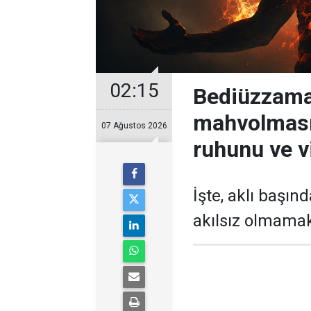
02:15
Bediüzzama
mahvolması
07 Ağustos 2026
ruhunu ve v
İşte, aklı başın
akılsız olmamak 