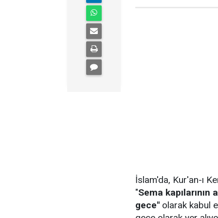
İslam'da, Kur'an-ı Ke
"
Sema kapılarının aç
gece"
olarak kabul e
gece olarak yer alıyo