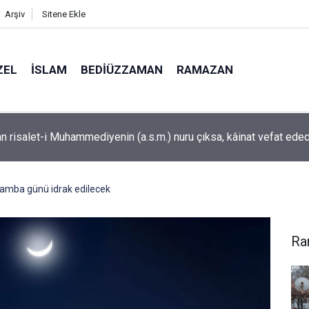
Arşiv
Sitene Ekle
ZEL
İSLAM
BEDIÜZZAMAN
RAMAZAN
ış ormanları rengarenk kelebeklere ev sahipliği yapıyor
şamba günü idrak edilecek
Ra