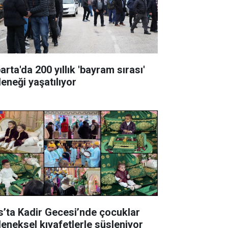
arta'da 200 yıllık 'bayram sırası'
leneği yaşatılıyor
s’ta Kadir Gecesi’nde çocuklar
leneksel kıyafetlerle süsleniyor