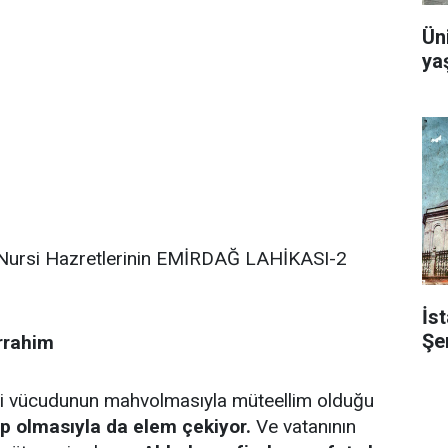
Ün
yaş
Nursi Hazretlerinin EMİRDAĞ LAHİKASI-2
İst
Şe
rrahim
ndi vücudunun mahvolmasıyla müteellim olduğu
p olmasıyla da elem çekiyor.
Ve vatanının