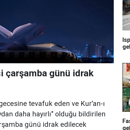
Isp
ge
i çarşamba günü idrak
ecesine tevafuk eden ve Kur'an-ı
dan daha hayırlı" olduğu bildirilen
Fa
arşamba günü idrak edilecek
ge