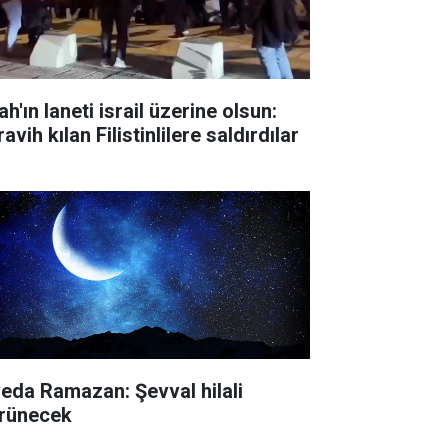
ah'ın laneti israil üzerine olsun:
avih kılan Filistinlilere saldırdılar
veda Ramazan: Şevval hilali
rünecek