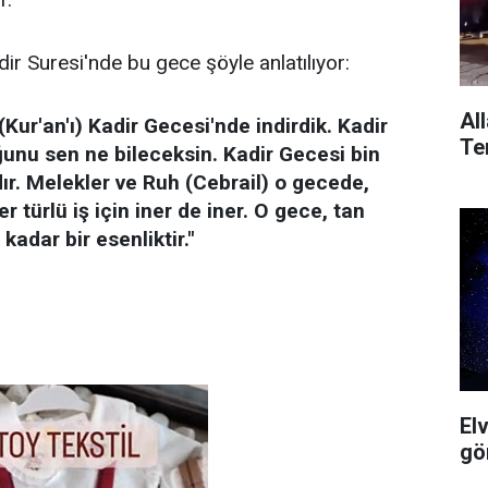
ir Suresi'nde bu gece şöyle anlatılıyor:
All
Kur'an'ı) Kadir Gecesi'nde indirdik. Kadir
Ter
ğunu sen ne bileceksin. Kadir Gecesi bin
ır. Melekler ve Ruh (Cebrail) o gecede,
er türlü iş için iner de iner. O gece, tan
adar bir esenliktir."
El
gö