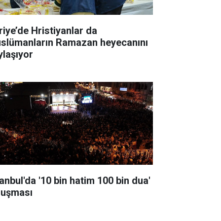
riye’de Hristiyanlar da
slümanların Ramazan heyecanını
ylaşıyor
tanbul'da '10 bin hatim 100 bin dua'
luşması