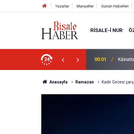
Yazarlar
Manşetler
Günün Haberleri
RISALE-I NUR
Ö
in (a.s.m.) nuru çıksa, kâinat vefat edecek
24
22:35
Sarıkam
Anasayfa
Ramazan
Kadir Gecesi çar