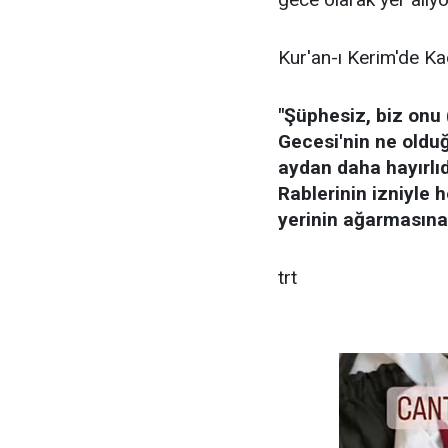
Kur'an-ı Kerim'de Kad
"Şüphesiz, biz onu (
Gecesi'nin ne oldu
aydan daha hayırlıd
Rablerinin izniyle h
yerinin ağarmasına k
trt