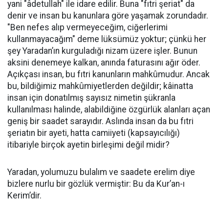
yani "âdetullah" ile idare edilir. Buna "fıtri şeriat" da
denir ve insan bu kanunlara göre yaşamak zorundadır.
"Ben nefes alıp vermeyeceğim, ciğerlerimi
kullanmayacağım" deme lüksümüz yoktur; çünkü her
şey Yaradan’ın kurguladığı nizam üzere işler. Bunun
aksini denemeye kalkan, anında faturasını ağır öder.
Açıkçası insan, bu fıtri kanunların mahkûmudur. Ancak
bu, bildiğimiz mahkûmiyetlerden değildir; kâinatta
insan için donatılmış sayısız nimetin şükranla
kullanılması halinde, alabildiğine özgürlük alanları açan
geniş bir saadet sarayıdır. Aslında insan da bu fıtri
şeriatın bir ayeti, hatta camiiyeti (kapsayıcılığı)
itibariyle birçok ayetin birleşimi değil midir?
​Yaradan, yolumuzu bulalım ve saadete erelim diye
bizlere nurlu bir gözlük vermiştir: Bu da Kur’an-ı
Kerim’dir.