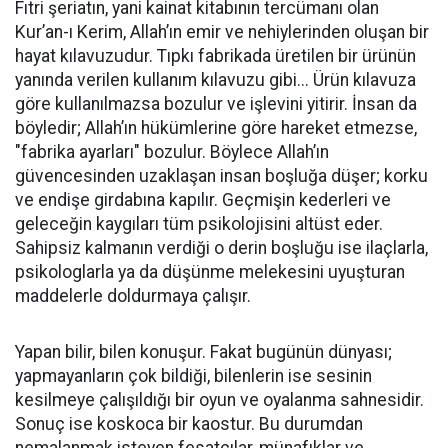
​Fıtri şeriatın, yani kainat kitabının tercümanı olan
Kur’an-ı Kerim, Allah’ın emir ve nehiylerinden oluşan bir
hayat kılavuzudur. Tıpkı fabrikada üretilen bir ürünün
yanında verilen kullanım kılavuzu gibi... Ürün kılavuza
göre kullanılmazsa bozulur ve işlevini yitirir. İnsan da
böyledir; Allah’ın hükümlerine göre hareket etmezse,
"fabrika ayarları" bozulur. Böylece Allah’ın
güvencesinden uzaklaşan insan boşluğa düşer; korku
ve endişe girdabına kapılır. Geçmişin kederleri ve
geleceğin kaygıları tüm psikolojisini altüst eder.
Sahipsiz kalmanın verdiği o derin boşluğu ise ilaçlarla,
psikologlarla ya da düşünme melekesini uyuşturan
maddelerle doldurmaya çalışır.
​Yapan bilir, bilen konuşur. Fakat bugünün dünyası;
yapmayanların çok bildiği, bilenlerin ise sesinin
kesilmeye çalışıldığı bir oyun ve oyalanma sahnesidir.
Sonuç ise koskoca bir kaostur. Bu durumdan