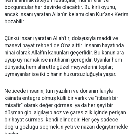
nemalanmak isteyen fesatçılar, münafıklar ve
bozguncular her devirde olacaktır. Bu kirli oyunu,
ancak insanı yaratan Allah’ın kelamı olan Kur’an-ı Kerim
bozabilir.
​Çünkü insanı yaratan Allah’tır; dolayısıyla maddi ve
manevi hayat rehberi de O’na aittir. İnsanın hayatında
nihai olarak Allah’ın kanunları geçerlidir. Bu kanunlara
uyup uymamak ise imtihanın gereğidir. Uyanlar hem
dünyada, hem ahirette güzel meyvelerini toplar;
uymayanlar ise iki cihanın huzursuzluğuyla yaşar.
​Neticede insanın, tüm yazılım ve donanımlarıyla
kâinata entegre olmuş külli bir varlık ve "itibarlı bir
misafir" olarak değer görmesi ya da her şeyi bir
düşman gibi algılayıp acz ve çaresizlik içinde perişan
bir hayat sürmesi kendi elindedir. Her şey sadece
doğru gözlüğü seçmek, niyeti ve nazarı değiştirmekle