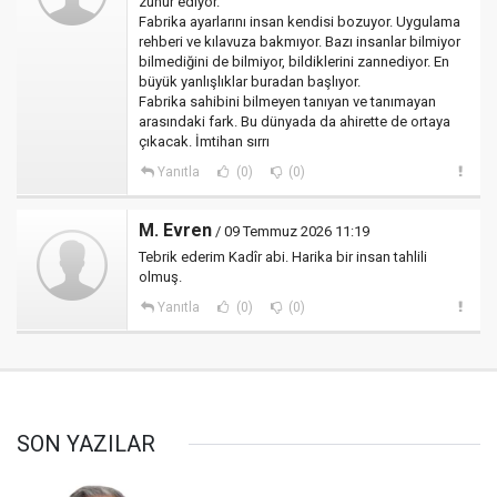
zuhur ediyor.
Fabrika ayarlarını insan kendisi bozuyor. Uygulama
rehberi ve kılavuza bakmıyor. Bazı insanlar bilmiyor
bilmediğini de bilmiyor, bildiklerini zannediyor. En
büyük yanlışlıklar buradan başlıyor.
Fabrika sahibini bilmeyen tanıyan ve tanımayan
arasındaki fark. Bu dünyada da ahirette de ortaya
çıkacak. İmtihan sırrı
Yanıtla
(0)
(0)
M. Evren
/ 09 Temmuz 2026 11:19
Tebrik ederim Kadîr abi. Harika bir insan tahlili
olmuş.
Yanıtla
(0)
(0)
SON YAZILAR