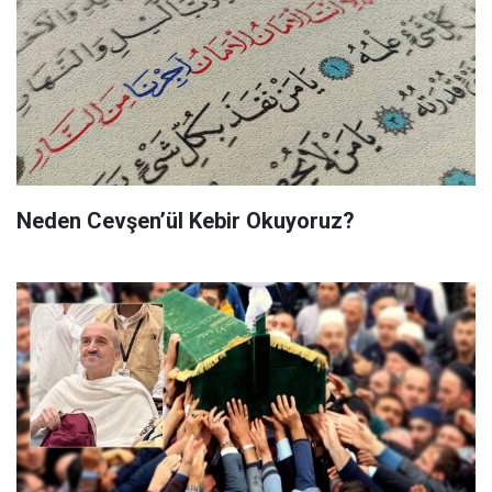
Neden Cevşen’ül Kebir Okuyoruz?