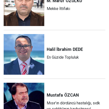
M. Maruf
ÖZÜLKÜ
Mekke İttifakı
Halil İbrahim
DEDE
En Güzide Topluluk
Mustafa
ÖZCAN
Mısır'ın dördüncü hastalığı, sıdk
ve sıddıkların kaybolması!