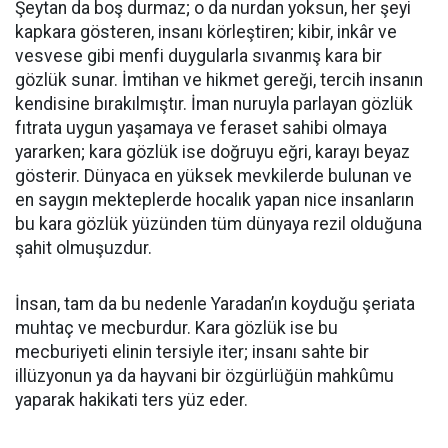
​Şeytan da boş durmaz; o da nurdan yoksun, her şeyi
kapkara gösteren, insanı körleştiren; kibir, inkâr ve
vesvese gibi menfi duygularla sıvanmış kara bir
gözlük sunar. İmtihan ve hikmet gereği, tercih insanın
kendisine bırakılmıştır. İman nuruyla parlayan gözlük
fıtrata uygun yaşamaya ve feraset sahibi olmaya
yararken; kara gözlük ise doğruyu eğri, karayı beyaz
gösterir. Dünyaca en yüksek mevkilerde bulunan ve
en saygın mekteplerde hocalık yapan nice insanların
bu kara gözlük yüzünden tüm dünyaya rezil olduğuna
şahit olmuşuzdur.
​İnsan, tam da bu nedenle Yaradan’ın koyduğu şeriata
muhtaç ve mecburdur. Kara gözlük ise bu
mecburiyeti elinin tersiyle iter; insanı sahte bir
illüzyonun ya da hayvani bir özgürlüğün mahkûmu
yaparak hakikati ters yüz eder.