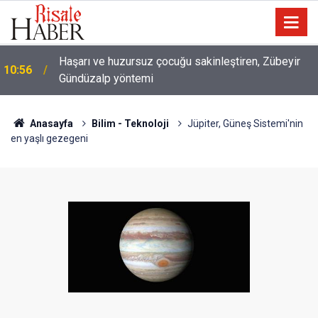
Haşarı ve huzursuz çocuğu sakinleştiren, Zübeyir
10:56
Gündüzalp yöntemi
10:00
Niye 'dilimin ucunda' demek zorunda kalıyoruz?
Anasayfa
Bilim - Teknoloji
Jüpiter, Güneş Sistemi'nin
en yaşlı gezegeni