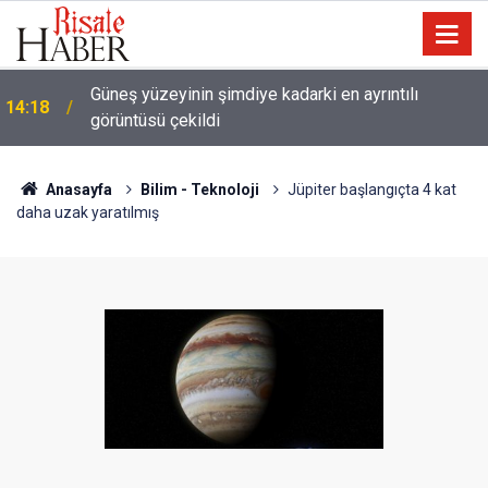
Güneş yüzeyinin şimdiye kadarki en ayrıntılı
14:18
görüntüsü çekildi
13:25
Tartışma: Yapay zeka, kitaptan soğutuyor mu?
Anasayfa
Bilim - Teknoloji
Jüpiter başlangıçta 4 kat
daha uzak yaratılmış