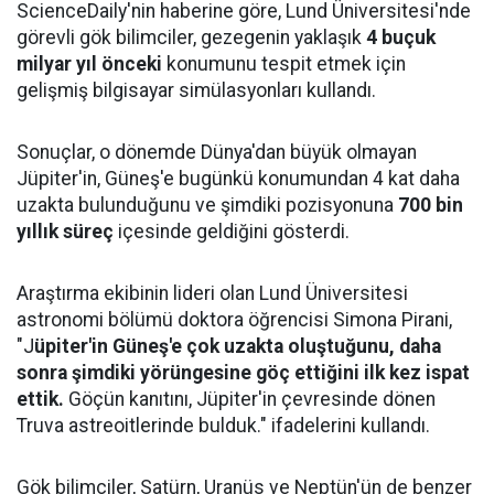
ScienceDaily'nin haberine göre, Lund Üniversitesi'nde
görevli gök bilimciler, gezegenin yaklaşık
4 buçuk
milyar yıl önceki
konumunu tespit etmek için
gelişmiş bilgisayar simülasyonları kullandı.
Sonuçlar, o dönemde Dünya'dan büyük olmayan
Jüpiter'in, Güneş'e bugünkü konumundan 4 kat daha
uzakta bulunduğunu ve şimdiki pozisyonuna
700 bin
yıllık süreç
içesinde geldiğini gösterdi.
Araştırma ekibinin lideri olan Lund Üniversitesi
astronomi bölümü doktora öğrencisi Simona Pirani,
"J
üpiter'in Güneş'e çok uzakta oluştuğunu, daha
sonra şimdiki yörüngesine göç ettiğini ilk kez ispat
ettik.
Göçün kanıtını, Jüpiter'in çevresinde dönen
Truva astreoitlerinde bulduk." ifadelerini kullandı.
Gök bilimciler, Satürn, Uranüs ve Neptün'ün de benzer