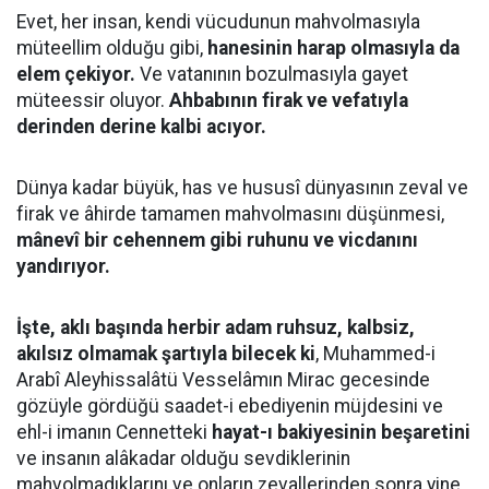
Evet, her insan, kendi vücudunun mahvolmasıyla
müteellim olduğu gibi,
hanesinin harap olmasıyla da
elem çekiyor.
Ve vatanının bozulmasıyla gayet
müteessir oluyor.
Ahbabının firak ve vefatıyla
derinden derine kalbi acıyor.
Dünya kadar büyük, has ve hususî dünyasının zeval ve
firak ve âhirde tamamen mahvolmasını düşünmesi,
mânevî bir cehennem gibi ruhunu ve vicdanını
yandırıyor.
İşte, aklı başında herbir adam ruhsuz, kalbsiz,
akılsız olmamak şartıyla bilecek ki
, Muhammed-i
Arabî Aleyhissalâtü Vesselâmın Mirac gecesinde
gözüyle gördüğü saadet-i ebediyenin müjdesini ve
ehl-i imanın Cennetteki
hayat-ı bakiyesinin beşaretini
ve insanın alâkadar olduğu sevdiklerinin
mahvolmadıklarını ve onların zevallerinden sonra yine