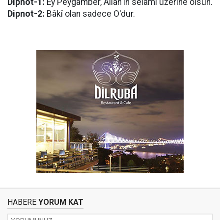
Dipnot-1:
Ey Peygamber, Allah'ın selâmı üzerine olsun.
Dipnot-2:
Bâkî olan sadece O'dur.
HABERE
YORUM KAT