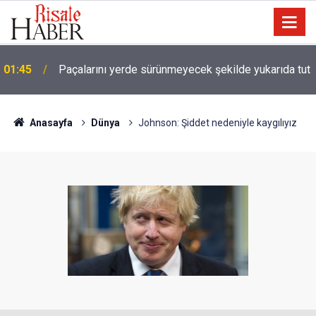
01:45
Paçalarını yerde sürünmeyecek şekilde yukarıda tut
Güldüren de O’dur, ağlatan da O’dur, öldüren de
01:15
O’dur, dirilten de O’dur
Anasayfa
Dünya
Johnson: Şiddet nedeniyle kaygılıyız