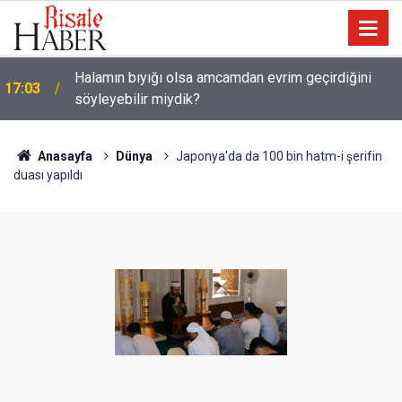
Halamın bıyığı olsa amcamdan evrim geçirdiğini
17:03
söyleyebilir miydik?
Anasayfa
Dünya
Japonya'da da 100 bin hatm-i şerifin
duası yapıldı