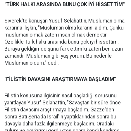
"TÜRK HALKI ARASINDA BUNU ÇOK İYİ HİSSETTİM"
Siverek'te konuşan Yusuf Selahattin, Müslüman olma
kararına ilişkin, "Müslüman olma kararını aldım. Çünkü
müslüman olmak zaten insan olmak demektir.
Özellikle Türk halkı arasında bunu çok iyi hissettim.
Buraya geldiğimde şunu fark ettim ki zaten ben uzun
zamandır Müslüman gibi yaşıyorum. Bu nedenle
Müslüman oldum." dedi.
"FİLİSTİN DAVASINI ARAŞTIRMAYA BAŞLADIM"
Filistin konusuna ilgisinin nasıl başladığı sorusunu
yanıtlayan Yusuf Selahattin, "Savaştan bir süre önce
Filistin davasını araştırmaya başladım. Gazze'den
sonra Batı Şeria'da İsrail'in yaptıklarından sonra bu
davayla daha fazla ilgilenmeye başladım. Oradaki
zulüm ve soykırımı gördükten sonra kendi kendime,