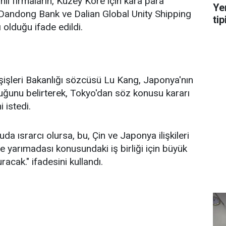
inli firmaların, Kuzey Kore için kara para
Ye
Dandong Bank ve Dalian Global Unity Shipping
tip
ı olduğu ifade edildi.
şişleri Bakanlığı sözcüsü Lu Kang, Japonya'nın
lduğunu belirterek, Tokyo'dan söz konusu kararı
 istedi.
a ısrarcı olursa, bu, Çin ve Japonya ilişkileri
re yarımadası konusundaki iş birliği için büyük
racak." ifadesini kullandı.