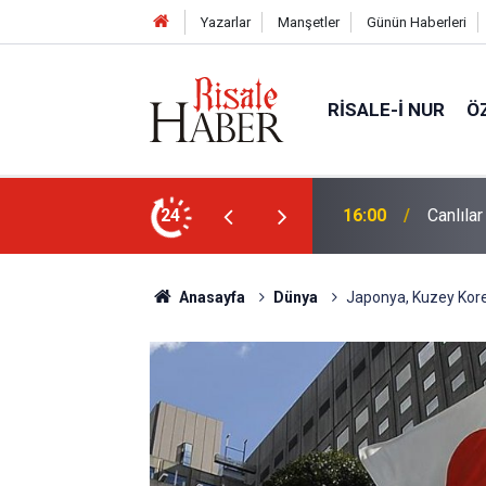
Yazarlar
Manşetler
Günün Haberleri
RISALE-I NUR
Ö
24
15:35
Sosyal 
Anasayfa
Dünya
Japonya, Kuzey Kore'y