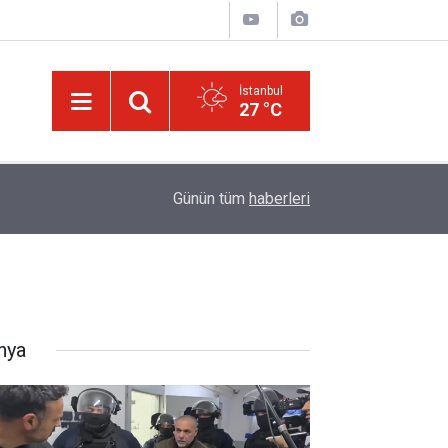
İstanbul
27 °C
israilin esir aldığı Dr. Ebu Safiyye'nin, uğradığı 
14:52
Günün tüm
haberleri
kırıldı
nya