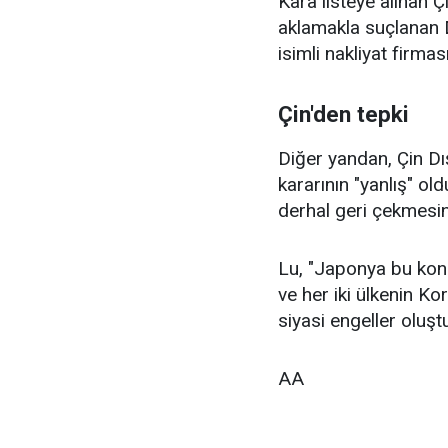
Kara listeye alınan Ç
aklamakla suçlanan 
isimli nakliyat firmas
Çin'den tepki
Diğer yandan, Çin Dı
kararının "yanlış" o
derhal geri çekmesini
Lu, "Japonya bu konud
ve her iki ülkenin Ko
siyasi engeller oluştu
AA