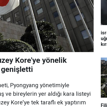
isr
uğ
kır
zey Kore'ye yönelik
 genişletti
ti, Pyongyang yönetimiyle
ş ve bireylerin yer aldığı kara listeyi
zey Kore'ye tek taraflı ek yaptırım
Fi