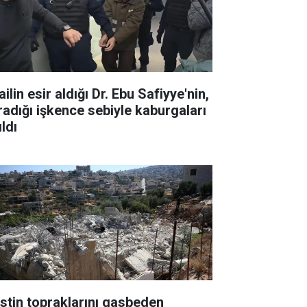
ailin esir aldığı Dr. Ebu Safiyye'nin,
radığı işkence sebiyle kaburgaları
ıldı
listin topraklarını gasbeden