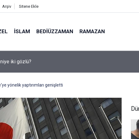
Arşiv
Sitene Ekle
ZEL
İSLAM
BEDIÜZZAMAN
RAMAZAN
medya, derslerde başarısızlığa yol açıyor
e yönelik yaptırımları genişletti
Dü