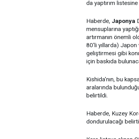
da yaptırım listesine 
Haberde,
Japonya
D
mensuplarına yaptığı
artırmanın önemli ol
80'li yıllarda) Japon
geliştirmesi gibi ko
için baskıda bulunaca
Kishida'nın, bu kapsa
aralarında bulunduğu 
belirtildi.
Haberde, Kuzey Kore il
dondurulacağı belirtil