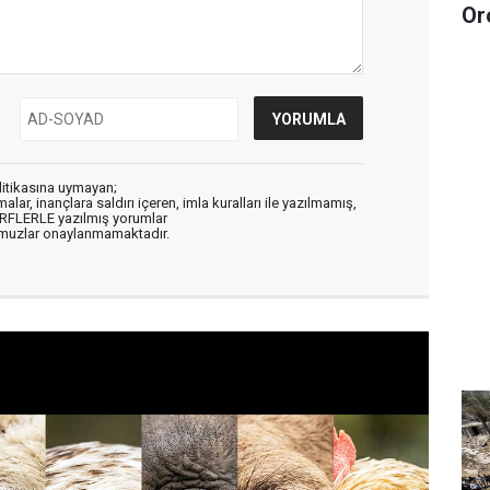
Or
litikasına uymayan;
alar, inançlara saldırı içeren, imla kuralları ile yazılmamış,
ARFLERLE yazılmış yorumlar
muzlar onaylanmamaktadır.