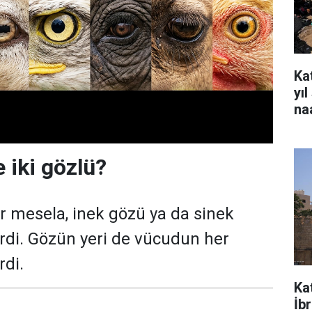
Kat
yı
na
e iki gözlü?
r mesela, inek gözü ya da sinek
irdi. Gözün yeri de vücudun her
rdi.
Ka
İb