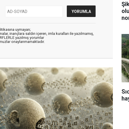
Şi
ol
no
litikasına uymayan;
alar, inançlara saldırı içeren, imla kuralları ile yazılmamış,
ARFLERLE yazılmış yorumlar
muzlar onaylanmamaktadır.
Sı
ha