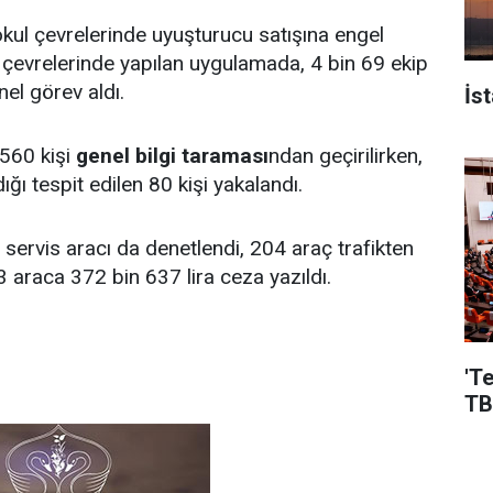
 okul çevrelerinde uyuşturucu satışına engel
çevrelerinde yapılan uygulamada, 4 bin 69 ekip
el görev aldı.
İs
560 kişi
genel bilgi taraması
ndan geçirilirken,
ğı tespit edilen 80 kişi yakalandı.
servis aracı da denetlendi, 204 araç trafikten
3 araca 372 bin 637 lira ceza yazıldı.
'T
TB