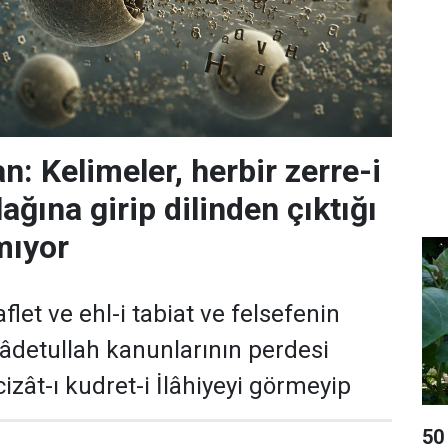
: Kelimeler, herbir zerre-i
ağına girip dilinden çıktığı
mıyor
flet ve ehl-i tabiat ve felsefenin
 âdetullah kanunlarının perdesi
izât-ı kudret-i İlâhiyeyi görmeyip
50