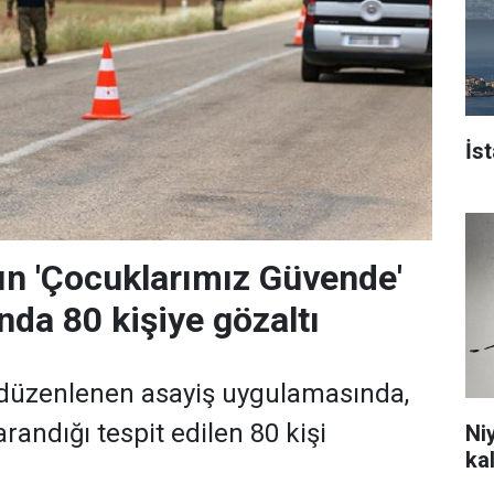
İs
n 'Çocuklarımız Güvende'
da 80 kişiye gözaltı
 düzenlenen asayiş uygulamasında,
randığı tespit edilen 80 kişi
Ni
ka