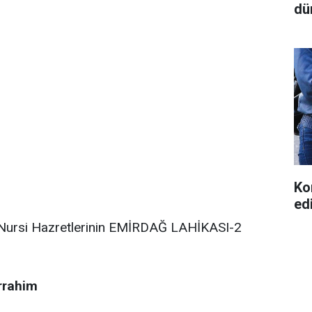
dü
Ko
ed
Nursi Hazretlerinin EMİRDAĞ LAHİKASI-2
rrahim