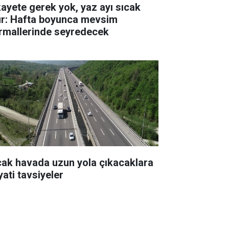
kayete gerek yok, yaz ayı sıcak
ur: Hafta boyunca mevsim
rmallerinde seyredecek
cak havada uzun yola çıkacaklara
yati tavsiyeler