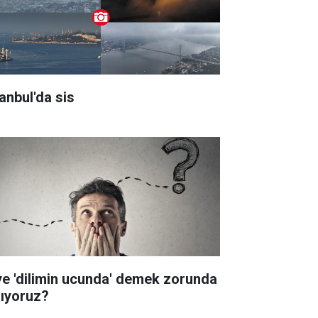
tanbul'da sis
ye 'dilimin ucunda' demek zorunda
lıyoruz?