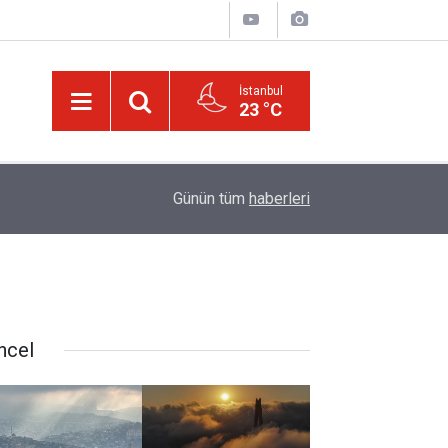
İstanbul
23 °C
01:15
Lût kavmine âid o alt-üst olan şehirleri de kaldır
Günün tüm
haberleri
ncel