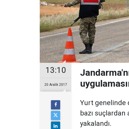
13:10
Jandarma'nı
uygulamasın
20 Aralık 2017
Yurt genelinde
bazı suçlardan a
yakalandı.