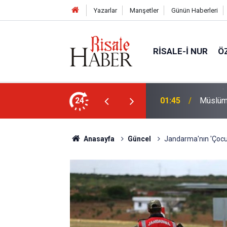
Yazarlar
Manşetler
Günün Haberleri
RISALE-I NUR
Ö
rre-i havaînin kulağına girip dilinden çıktığı
24
01:45
Müslüma
Anasayfa
Güncel
Jandarma'nın 'Çocu