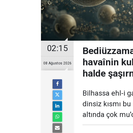
02:15
Bediüzzaman
havaînin kul
08 Ağustos 2026
halde şaşır
Bilhassa ehl-i ga
dinsiz kısmı bu
altında çok mu'c