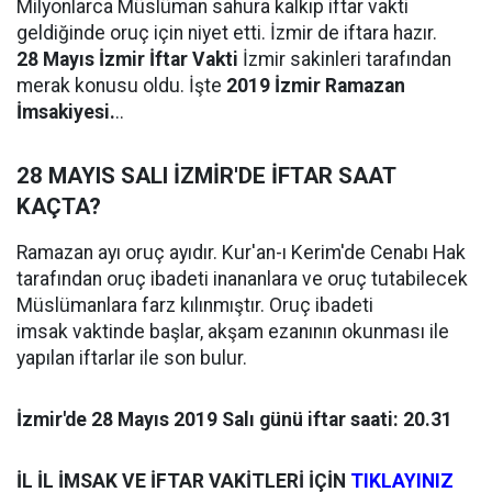
Milyonlarca Müslüman sahura kalkıp iftar vakti
geldiğinde oruç için niyet etti. İzmir de iftara hazır.
28
Mayıs İzmir İftar Vakti
İzmir sakinleri tarafından
merak konusu oldu. İşte
2019 İzmir Ramazan
İmsakiyesi.
..
28 MAYIS SALI İZMİR'DE İFTAR SAAT
KAÇTA?
Ramazan ayı oruç ayıdır. Kur'an-ı Kerim'de Cenabı Hak
tarafından oruç ibadeti inananlara ve oruç tutabilecek
Müslümanlara farz kılınmıştır. Oruç ibadeti
imsak vaktinde başlar, akşam ezanının okunması ile
yapılan iftarlar ile son bulur.
İzmir'de 28 Mayıs 2019 Salı günü iftar saati: 20.31
İL İL İMSAK VE İFTAR VAKİTLERİ İÇİN
TIKLAYINIZ