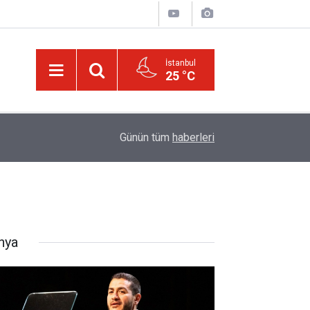
İstanbul
25 °C
20:02
Trump, Amerika'da seçim kazanan Müslüman ada
Günün tüm
haberleri
nya