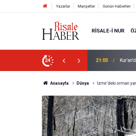
Yazarlar
Manşetler
Günün Haberleri
RISALE-I NUR
Ö
elebeklere ev sahipliği yapıyor
24
21:05
Kur’an'd
Anasayfa
Dünya
İzmir'deki orman ya