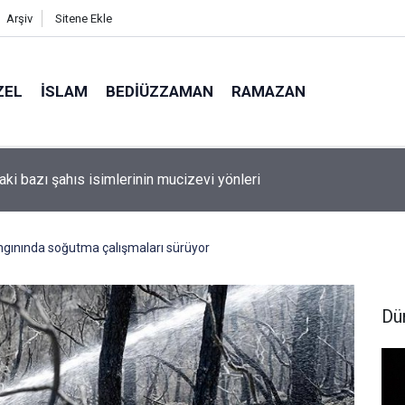
Arşiv
Sitene Ekle
ZEL
İSLAM
BEDIÜZZAMAN
RAMAZAN
aki bazı şahıs isimlerinin mucizevi yönleri
ngınında soğutma çalışmaları sürüyor
Dü