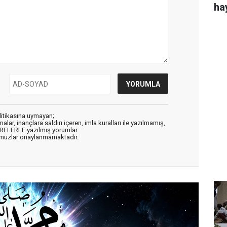
ha
litikasına uymayan;
alar, inançlara saldırı içeren, imla kuralları ile yazılmamış,
ARFLERLE yazılmış yorumlar
muzlar onaylanmamaktadır.