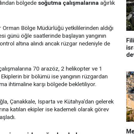
rdından bölgede
soğutma çalışmalarına
ağırlık
 Orman Bölge Müdürlüğü yetkililerinden aldığı
esi günü öğle saatlerinde başlayan yangının
Fi
ntrol altına alındı ancak rüzgar nedeniyle de
isr
de
alışmalarına 70 arazöz, 2 helikopter ve 1
. Ekiplerin bir bölümü ise yangının rüzgardan
a ihtimaline karşı bölgede bekletiliyor.
uğla, Çanakkale, Isparta ve Kütahya'dan gelerek
na katılan ekipler ise kademeli olarak görev
aşladı.
Me