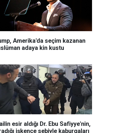
ump, Amerika'da seçim kazanan
slüman adaya kin kustu
ailin esir aldığı Dr. Ebu Safiyye'nin,
radığı işkence sebiyle kaburgaları