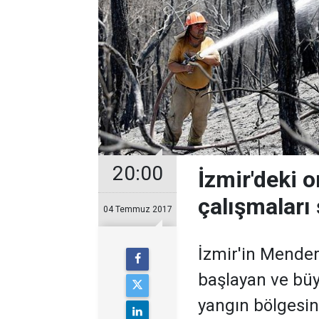
20:00
İzmir'deki
çalışmaları
04 Temmuz 2017
İzmir'in Mender
başlayan ve büy
yangın bölgesi