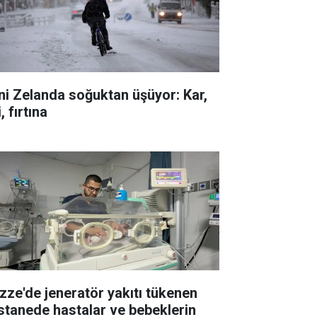
ni Zelanda soğuktan üşüyor: Kar,
i, fırtına
zze'de jeneratör yakıtı tükenen
stanede hastalar ve bebeklerin