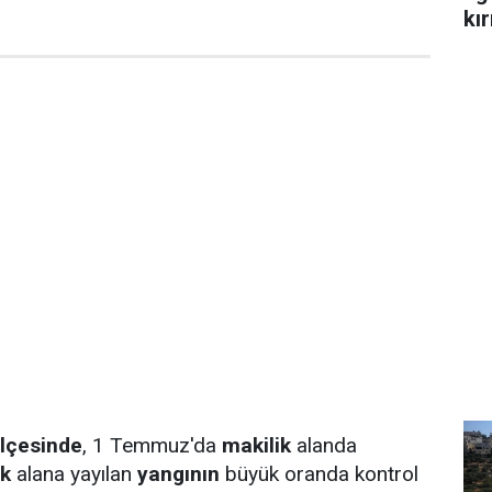
kır
ilçesinde
, 1 Temmuz'da
makilik
alanda
ık
alana yayılan
yangının
büyük oranda kontrol