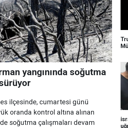
Tr
Mü
 orman yangınında soğutma
 sürüyor
es ilçesinde, cumartesi günü
ük oranda kontrol altına alınan
isr
nde soğutma çalışmaları devam
uğ