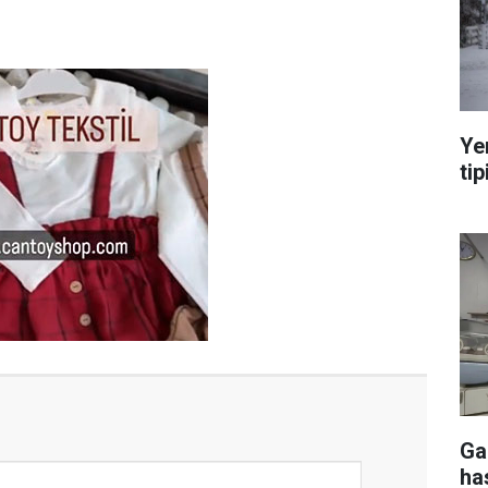
Ye
tip
Ga
ha