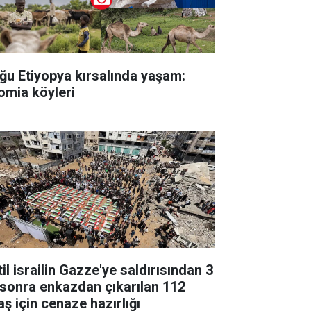
ğu Etiyopya kırsalında yaşam:
omia köyleri
il israilin Gazze'ye saldırısından 3
l sonra enkazdan çıkarılan 112
aş için cenaze hazırlığı