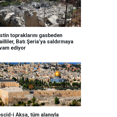
listin topraklarını gasbeden
ailliler, Batı Şeria’ya saldırmaya
vam ediyor
scid-i Aksa, tüm alanıyla