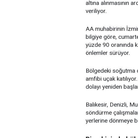
altına alınmasının a
veriliyor.
AA muhabirinin İzmir
bilgiye göre, cumart
yüzde 90 oranında ko
önlemler sürüyor.
Bölgedeki soğutma ç
amfibi uçak katılıyor
dolayı yeniden başlam
Balıkesir, Denizli, M
söndürme çalışmaları
yerlerine dönmeye b