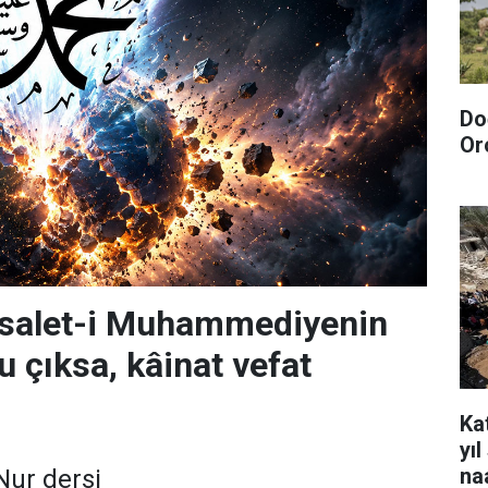
Do
Or
risalet-i Muhammediyenin
u çıksa, kâinat vefat
Kat
yı
na
Nur dersi