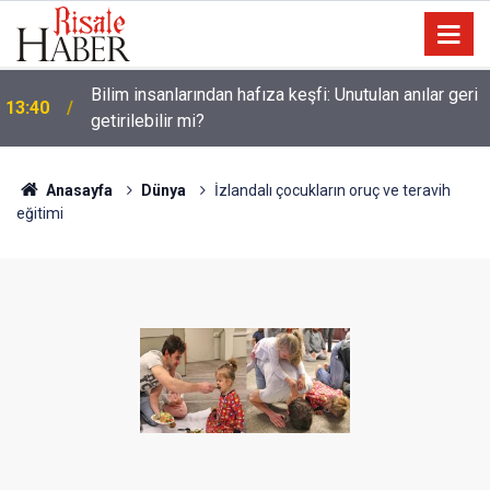
13:00
Katil israil, Dr. Ebu Safiyye’yi işkence ile öldürecek
Anasayfa
Dünya
İzlandalı çocukların oruç ve teravih
eğitimi