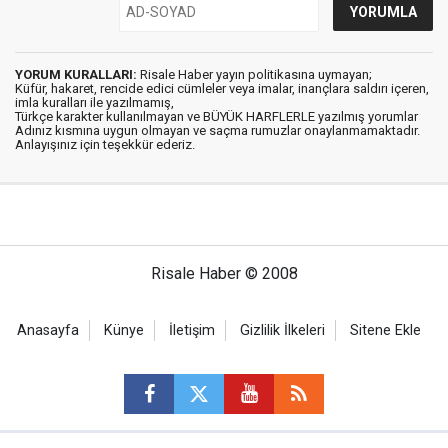
YORUM KURALLARI:
Risale Haber yayın politikasına uymayan;
Küfür, hakaret, rencide edici cümleler veya imalar, inançlara saldırı içeren,
imla kuralları ile yazılmamış,
Türkçe karakter kullanılmayan ve BÜYÜK HARFLERLE yazılmış yorumlar
Adınız kısmına uygun olmayan ve saçma rumuzlar onaylanmamaktadır.
Anlayışınız için teşekkür ederiz.
Risale Haber © 2008
Anasayfa
Künye
İletişim
Gizlilik İlkeleri
Sitene Ekle