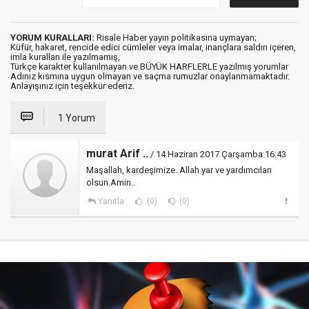
YORUM KURALLARI:
Risale Haber yayın politikasına uymayan;
Küfür, hakaret, rencide edici cümleler veya imalar, inançlara saldırı içeren,
imla kuralları ile yazılmamış,
Türkçe karakter kullanılmayan ve BÜYÜK HARFLERLE yazılmış yorumlar
Adınız kısmına uygun olmayan ve saçma rumuzlar onaylanmamaktadır.
Anlayışınız için teşekkür ederiz.
1 Yorum
murat Arif ..
/ 14 Haziran 2017 Çarşamba 16:43
Maşallah, kardeşimize..Allah yar ve yardımcıları
olsun.Amin..
Yanıtla
(0)
(0)