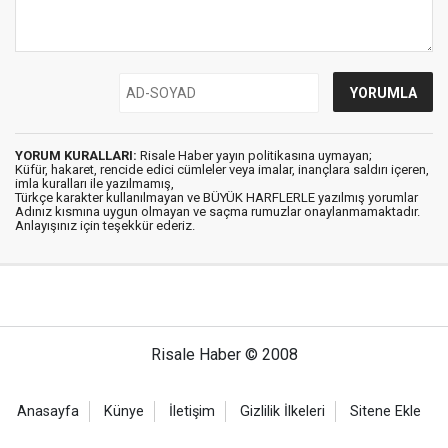
YORUM KURALLARI:
Risale Haber yayın politikasına uymayan;
Küfür, hakaret, rencide edici cümleler veya imalar, inançlara saldırı içeren,
imla kuralları ile yazılmamış,
Türkçe karakter kullanılmayan ve BÜYÜK HARFLERLE yazılmış yorumlar
Adınız kısmına uygun olmayan ve saçma rumuzlar onaylanmamaktadır.
Anlayışınız için teşekkür ederiz.
Risale Haber © 2008
Anasayfa
Künye
İletişim
Gizlilik İlkeleri
Sitene Ekle