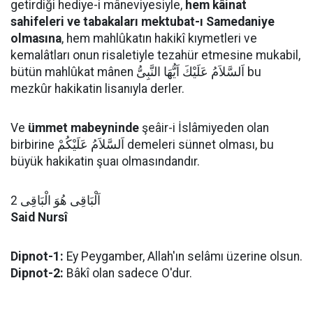
getirdiği hediye-i mâneviyesiyle,
hem kâinat
sahifeleri ve tabakaları mektubat-ı Samedaniye
olmasına
, hem mahlûkatın hakikî kıymetleri ve
kemalâtları onun risaletiyle tezahür etmesine mukabil,
bütün mahlûkat mânen اَلسَّلاَمُ عَلَيْكَ اَيُّهَا النَّبِىُّ bu
mezkûr hakikatin lisanıyla derler.
Ve
ümmet mabeyninde
şeâir-i İslâmiyeden olan
birbirine اَلسَّلاَمُ عَلَيْكُمْ demeleri sünnet olması, bu
büyük hakikatin şuaı olmasındandır.
اَلْبَاقِى هُوَ الْبَاقِى 2
Said Nursî
Dipnot-1:
Ey Peygamber, Allah'ın selâmı üzerine olsun.
Dipnot-2:
Bâkî olan sadece O'dur.