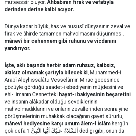
müteessir oluyor.
Ahbabının firak ve vefatıyla
derinden derine kalbi acıyor.
Dünya kadar büyük, has ve hususî dünyasının zeval ve
firak ve âhirde tamamen mahvolmasını düşünmesi,
mânevî bir cehennem gibi ruhunu ve vicdanını
yandırıyor.
İşte, aklı başında herbir adam ruhsuz, kalbsiz,
akılsız olmamak şartıyla bilecek ki
, Muhammed-i
Arabî Aleyhissalâtü Vesselâmın Mirac gecesinde
gözüyle gördüğü saadet-i ebediyenin müjdesini ve
ehl-i imanın Cennetteki
hayat-ı bakiyesinin beşaretini
ve insanın alâkadar olduğu sevdiklerinin
mahvolmadıklarını ve onların zevallerinden sonra yine
görüşmelerinin muhakkak olacağının gayet sürurlu,
mânevî hediyesine karşı umum âlem-i İslâm
hergün
çok defa اَلسَّلاَمُ عَلَيْكَ اَيُّهَا النَّبِىُّ 1 dediği gibi, onun da