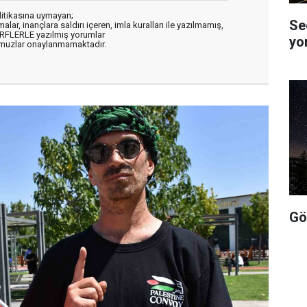
litikasına uymayan;
Se
alar, inançlara saldırı içeren, imla kuralları ile yazılmamış,
ARFLERLE yazılmış yorumlar
yo
muzlar onaylanmamaktadır.
Gö