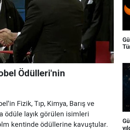
Gü
Tü
bel Ödülleri'nin
el'in Fizik, Tıp, Kimya, Barış ve
 ödüle layık görülen isimleri
Gü
olm kentinde ödüllerine kavuştular.
yıl