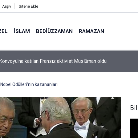
Arşiv
Sitene Ekle
ZEL
İSLAM
BEDIÜZZAMAN
RAMAZAN
 bıyığı olsa amcamdan evrim geçirdiğini söyleyebilir miydik?
 Nobel Ödülleri'nin kazananları
Bil