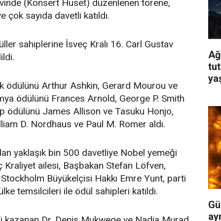
inde (Konsert Huset) düzenlenen törene,
ve çok sayıda davetli katıldı.
ller sahiplerine İsveç Kralı 16. Carl Gustav
Ağ
ldi.
tu
ya
ik ödülünü Arthur Ashkin, Gerard Mourou ve
imya ödülünü Frances Arnold, George P. Smith
tıp ödülünü James Allison ve Tasuku Honjo,
liam D. Nordhaus ve Paul M. Romer aldı.
dan yaklaşık bin 500 davetliye Nobel yemeği
ç Kraliyet ailesi, Başbakan Stefan Löfven,
n Stockholm Büyükelçisi Hakkı Emre Yunt, parti
lke temsilcileri ile ödül sahipleri katıldı.
Gü
ayr
nü kazanan Dr. Denis Mukwege ve Nadia Murad