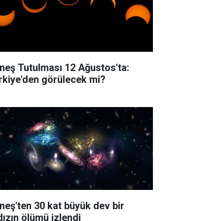
neş Tutulması 12 Ağustos'ta:
rkiye'den görülecek mi?
neş'ten 30 kat büyük dev bir
dızın ölümü izlendi