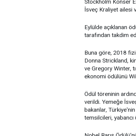
Stockholm Konser Ev
İsveç Kraliyet ailesi 
Eylülde açıklanan ödü
tarafından takdim edi
Buna göre, 2018 fiz
Donna Strickland, k
ve Gregory Winter, 
ekonomi ödülünü Wil
Ödül töreninin ardın
verildi. Yemeğe İsve
bakanlar, Türkiye'ni
temsilcileri, yabancı ü
Nobel Barış Ödülü'