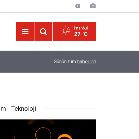
İstanbul
27 °C
16:05
Güneş Tutulması 12 Ağustos'ta: Türkiye'den gör
Günün tüm
haberleri
im - Teknoloji