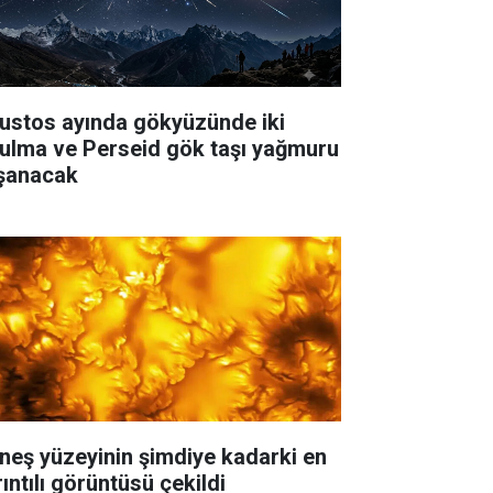
ustos ayında gökyüzünde iki
tulma ve Perseid gök taşı yağmuru
şanacak
neş yüzeyinin şimdiye kadarki en
ıntılı görüntüsü çekildi