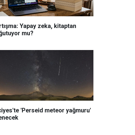
rtışma: Yapay zeka, kitaptan
ğutuyor mu?
ciyes'te 'Perseid meteor yağmuru'
lenecek