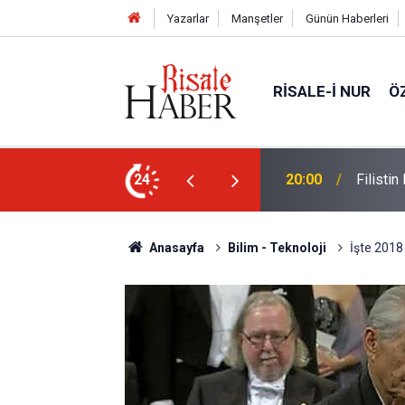
Yazarlar
Manşetler
Günün Haberleri
RISALE-I NUR
Ö
sız aktivist Müslüman oldu
24
17:03
Halamın
Anasayfa
Bilim - Teknoloji
İşte 2018