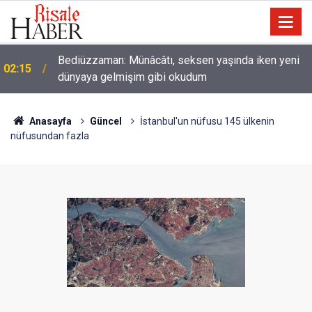
Nice binilen hayvan vardır ki, binicisinden daha
01:45
hayırlıdır
Anasayfa
Güncel
İstanbul'un nüfusu 145 ülkenin
nüfusundan fazla