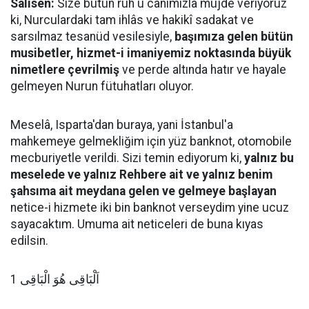
Salisen:
Size bütün ruh u canımızla müjde veriyoruz
ki, Nurculardaki tam ihlâs ve hakikî sadakat ve
sarsılmaz tesanüd vesilesiyle,
başımıza gelen bütün
musibetler, hizmet-i imaniyemiz noktasında büyük
nimetlere çevrilmiş
ve perde altında hatır ve hayale
gelmeyen Nurun fütuhatları oluyor.
Meselâ, Isparta'dan buraya, yani İstanbul'a
mahkemeye gelmekliğim için yüz banknot, otomobile
mecburiyetle verildi. Sizi temin ediyorum ki,
yalnız bu
meselede ve yalnız Rehbere ait ve yalnız benim
şahsıma ait meydana gelen ve gelmeye başlayan
netice-i hizmete iki bin banknot verseydim yine ucuz
sayacaktım. Umuma ait neticeleri de buna kıyas
edilsin.
اَلْبَاقِى هُوَ الْبَاقِى 1