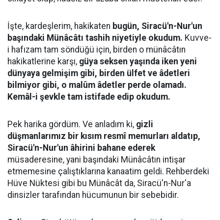
İşte, kardeşlerim, hakikaten
bugün, Siracü'n-Nur'un
başındaki Münâcâtı tashih niyetiyle okudum.
Kuvve-
i hafızam tam söndüğü için, birden o münâcâtın
hakikatlerine karşı,
güya seksen yaşında iken yeni
dünyaya gelmişim gibi, birden ülfet ve âdetleri
bilmiyor gibi, o malûm âdetler perde olamadı.
Kemâl-i şevkle tam istifade edip okudum.
Pek harika gördüm. Ve anladım ki,
gizli
düşmanlarımız bir kısım resmî memurları aldatıp,
Siracü'n-Nur'un âhirini bahane ederek
müsaderesine, yani başındaki Münâcâtın intişar
etmemesine çalıştıklarına kanaatim geldi. Rehberdeki
Hüve Nüktesi gibi bu Münâcât da, Siracü'n-Nur'a
dinsizler tarafından hücumunun bir sebebidir.