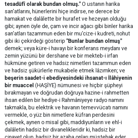
tesadüfî olarak bundan olmuş."
O ustanın harika
san'atlarını, hünerlerini hiçe indirse, ne derece bir
hamakat ve dalâlette bir hurafet ve hezeyan olduğu
gibi; aynen öyle de, çam ve incir ağacı gibi binler harika
san'atları tazammun eden bir mu'cize-i kudreti, nohut
gibi iki çekirdeği gösterip
"Bunlar bundan olmuş"
demek; veya küre-i havayı bir konferans meydanı ve
zemin yüzünü bir dershane ve bir mekteb-i irfan
hükmüne getiren ve hadsiz nimetleri tazammun eden
ve hadsiz şükürlerle mukabele etmek lâzımken; ve
beşerin saadet-i ebediyesindeki ihsanat-ı İlâhiyenin
bir muaccel
(HAŞİYE) nümunesi ve hiçbir şüpheyi
bırakmayan ve doğrudan doğruya hazine-i rahmetten
ihsan edilen bir hediye-i Rahmâniyeye radyo namını
takmakla, bu elektrik ve havanın temevvücatı namını
vermekle, o yüz bin nimetlere küfran perdesini
çekmek, aynen o misal gibi, maddiyunların ve ehl-i
dalâletin hadsiz bir divanelikleridir ki, hadsiz bir
cinayet olup, hadsiz bir azaba onları müstehak eder.