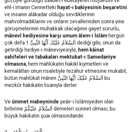
gözüyle gördüğü saadet-i ebediyenin müjdesini ve
ehl-i imanın Cennetteki
hayat-ı bakiyesinin beşaretini
ve insanın alâkadar olduğu sevdiklerinin
mahvolmadıklarını ve onların zevallerinden sonra yine
görüşmelerinin muhakkak olacağının gayet sürurlu,
mânevî hediyesine karşı umum âlem-i İslâm
hergün
çok defa اَلسَّلاَمُ عَلَيْكَ اَيُّهَا النَّبِىُّ 1 dediği gibi, onun da
getirdiği hediye-i mâneviyesiyle,
hem kâinat
sahifeleri ve tabakaları mektubat-ı Samedaniye
olmasına
, hem mahlûkatın hakikî kıymetleri ve
kemalâtları onun risaletiyle tezahür etmesine mukabil,
bütün mahlûkat mânen اَلسَّلاَمُ عَلَيْكَ اَيُّهَا النَّبِىُّ bu
mezkûr hakikatin lisanıyla derler.
Ve
ümmet mabeyninde
şeâir-i İslâmiyeden olan
birbirine اَلسَّلاَمُ عَلَيْكُمْ demeleri sünnet olması, bu
büyük hakikatin şuaı olmasındandır.