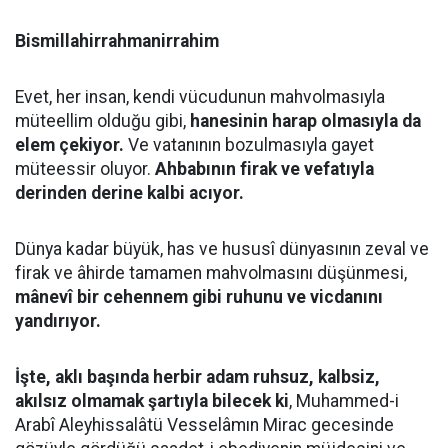
Bismillahirrahmanirrahim
Evet, her insan, kendi vücudunun mahvolmasıyla
müteellim olduğu gibi,
hanesinin harap olmasıyla da
elem çekiyor.
Ve vatanının bozulmasıyla gayet
müteessir oluyor.
Ahbabının firak ve vefatıyla
derinden derine kalbi acıyor.
Dünya kadar büyük, has ve hususî dünyasının zeval ve
firak ve âhirde tamamen mahvolmasını düşünmesi,
mânevî bir cehennem gibi ruhunu ve vicdanını
yandırıyor.
İşte, aklı başında herbir adam ruhsuz, kalbsiz,
akılsız olmamak şartıyla bilecek ki
, Muhammed-i
Arabî Aleyhissalâtü Vesselâmın Mirac gecesinde