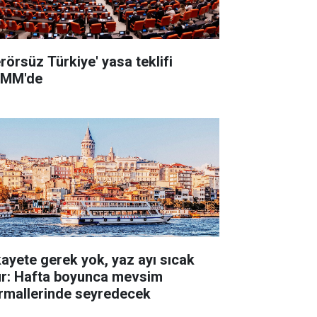
erörsüz Türkiye' yasa teklifi
MM'de
kayete gerek yok, yaz ayı sıcak
ur: Hafta boyunca mevsim
rmallerinde seyredecek