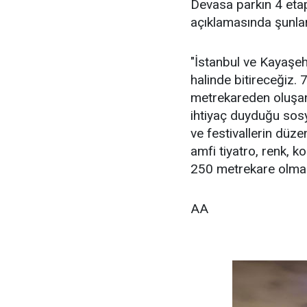
Devasa parkın 4 etap
açıklamasında şunlar
"İstanbul ve Kayaşehi
halinde bitireceğiz. 
metrekareden oluşan 
ihtiyaç duyduğu sosya
ve festivallerin düze
amfi tiyatro, renk, ko
250 metrekare olmak 
AA