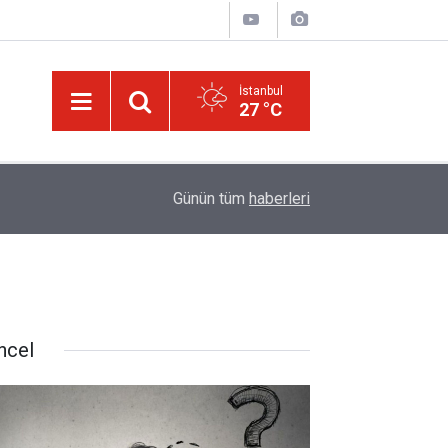
İstanbul
27 °C
09:45
Okullarında yapay zeka ile kopyaya karşı sözlü s
Günün tüm
haberleri
ncel