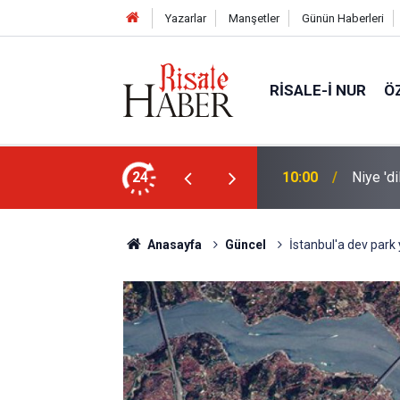
Yazarlar
Manşetler
Günün Haberleri
RISALE-I NUR
Ö
nleştiren, Zübeyir Gündüzalp yöntemi
24
10:00
Niye 'd
Anasayfa
Güncel
İstanbul'a dev park