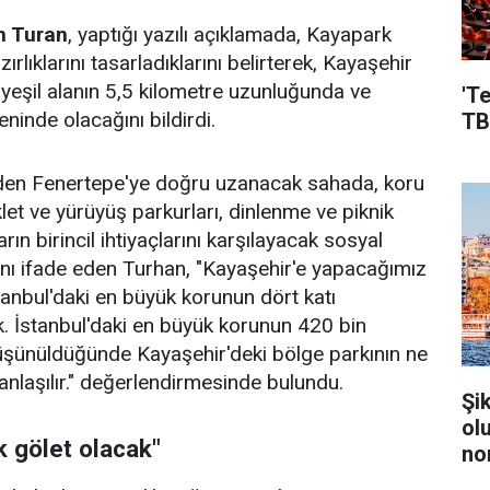
n Turan
, yaptığı yazılı açıklamada, Kayapark
zırlıklarını tasarladıklarını belirterek, Kayaşehir
yeşil alanın 5,5 kilometre uzunluğunda ve
'T
eninde olacağını bildirdi.
TB
den Fenertepe'ye doğru uzanacak sahada, koru
iklet ve yürüyüş parkurları, dinlenme ve piknik
arın birincil ihtiyaçlarını karşılayacak sosyal
ını ifade eden Turhan, "Kayaşehir'e yapacağımız
tanbul'daki en büyük korunun dört katı
. İstanbul'daki en büyük korunun 420 bin
şünüldüğünde Kayaşehir'deki bölge parkının ne
nlaşılır." değerlendirmesinde bulundu.
Şi
ol
ik gölet olacak"
no