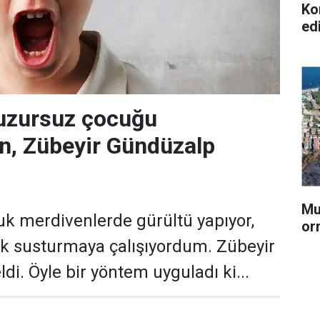
Ko
ed
huzursuz çocuğu
en, Zübeyir Gündüzalp
Mu
uk merdivenlerde gürültü yapıyor,
or
k susturmaya çalışıyordum. Zübeyir
di. Öyle bir yöntem uyguladı ki...