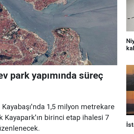
Ni
ka
dev park yapımında süreç
 Kayabaşı'nda 1,5 milyon metrekare
 Kayapark'ın birinci etap ihalesi 7
İs
üzenlenecek.