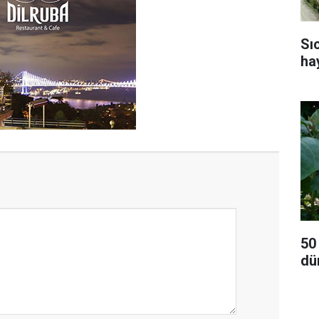
Sı
ha
50
dü