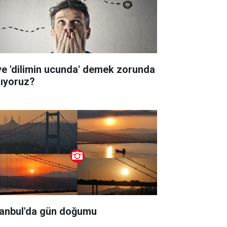
ye 'dilimin ucunda' demek zorunda
lıyoruz?
tanbul'da gün doğumu