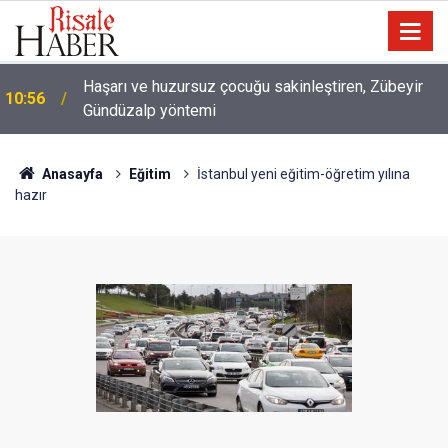
10:00
Niye 'dilimin ucunda' demek zorunda kalıyoruz?
Anasayfa
Eğitim
İstanbul yeni eğitim-öğretim yılına
hazır