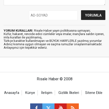
YORUM KURALLARI:
Risale Haber yayın politikasına uymayan;
Küfür, hakaret, rencide edici cümleler veya imalar, inançlara saldırı içeren,
imla kuralları ile yazılmamış,
Türkçe karakter kullanılmayan ve BÜYÜK HARFLERLE yazılmış yorumlar
Adınız kısmına uygun olmayan ve saçma rumuzlar onaylanmamaktadır.
Anlayışınız için teşekkür ederiz.
Risale Haber © 2008
Anasayfa
Künye
İletişim
Gizlilik İlkeleri
Sitene Ekle