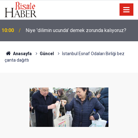
Okullarında yapay zeka ile kopyaya karşı sözlü
09:45
savunma şartı getirdiler
Anasayfa
Güncel
İstanbul Esnaf Odaları Birliği bez
çanta dağıttı