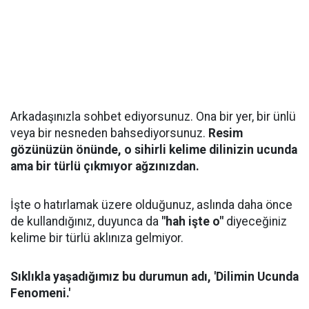
Arkadaşınızla sohbet ediyorsunuz. Ona bir yer, bir ünlü
veya bir nesneden bahsediyorsunuz.
Resim
gözünüzün önünde, o sihirli kelime dilinizin ucunda
ama bir türlü çıkmıyor ağzınızdan.
İşte o hatırlamak üzere olduğunuz, aslında daha önce
de kullandığınız, duyunca da
"hah işte o"
diyeceğiniz
kelime bir türlü aklınıza gelmiyor.
Sıklıkla yaşadığımız bu durumun adı, 'Dilimin Ucunda
Fenomeni.'