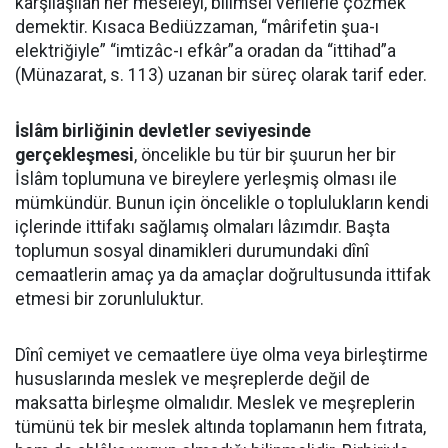
karşılaşılan her meseleyi, bilimsel verilerle çözmek
demektir. Kısaca Bediüzzaman, “mârifetin şua-ı
elektriğiyle” “imtizâc-ı efkâr”a oradan da “ittihad”a
(Münazarat, s. 113) uzanan bir süreç olarak tarif eder.
İslâm birliğinin devletler seviyesinde
gerçekleşmesi
, öncelikle bu tür bir şuurun her bir
İslâm toplumuna ve bireylere yerleşmiş olması ile
mümkündür. Bunun için öncelikle o toplulukların kendi
içlerinde ittifakı sağlamış olmaları lâzımdır. Başta
toplumun sosyal dinamikleri durumundaki dînî
cemaatlerin amaç ya da amaçlar doğrultusunda ittifak
etmesi bir zorunluluktur.
Dînî cemiyet ve cemaatlere üye olma veya birleştirme
hususlarında meslek ve meşreplerde değil de
maksatta birleşme olmalıdır. Meslek ve meşreplerin
tümünü tek bir meslek altında toplamanın hem fıtrata,