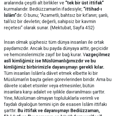
aralarında çeşitli alt birlikler ve
“tek bir üst ittifak”
kurmalarıdır. Bediüzzaman’ın ifadesiyle;
“ittihad-ı
İslâm”
dır. O bunu; “Azametli, bahtsız bir kıt’anın; şanlı,
tali’siz bir devletin; değerli, sahipsiz bir kavmin
reçetesi” olarak sunar. (Mektubat, Sayfa 452)
İnsan olmak şüphesiz tüm dünya insanları ile ortak
paydamızdır. Ancak bu payda dünyaya aittir, geçicidir
ve hemcinslerimizle zayıf bir bağ kurar. V
azgeçilmez
aslî kimliğimiz ise Müslümanlığımızdır ve bu
kimliğimiz birbirimizle dayanışmayı gerekli kılar.
Tüm insanları İslâm’a dâvet etmek elbette ki bir
Müslüman’ın başta gelen görevlerinden biridir. Ama bu
dâvete icabet etsinler veya etmesinler, bütün
insanlara karşı adalet ve iyilikle davranılması şarttır.
Yine, Müslüman olmayan topluluklarla verimli ve
faydalı diyaloğun temini için de esasen İslâm ittifakı
şarttır.
Bu ittifak ve dayanışmayı Bediüzzaman,