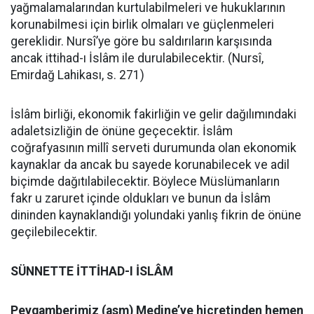
yağmalamalarından kurtulabilmeleri ve hukuklarının
korunabilmesi için birlik olmaları ve güçlenmeleri
gereklidir. Nursî’ye göre bu saldırıların karşısında
ancak ittihad-ı İslâm ile durulabilecektir. (Nursî,
Emirdağ Lahikası, s. 271)
İslâm birliği, ekonomik fakirliğin ve gelir dağılımındaki
adaletsizliğin de önüne geçecektir. İslâm
coğrafyasının millî serveti durumunda olan ekonomik
kaynaklar da ancak bu sayede korunabilecek ve adil
biçimde dağıtılabilecektir. Böylece Müslümanların
fakr u zaruret içinde oldukları ve bunun da İslâm
dininden kaynaklandığı yolundaki yanlış fikrin de önüne
geçilebilecektir.
SÜNNETTE İTTİHAD-I İSLÂM
Peygamberimiz (asm) Medine’ye hicretinden hemen