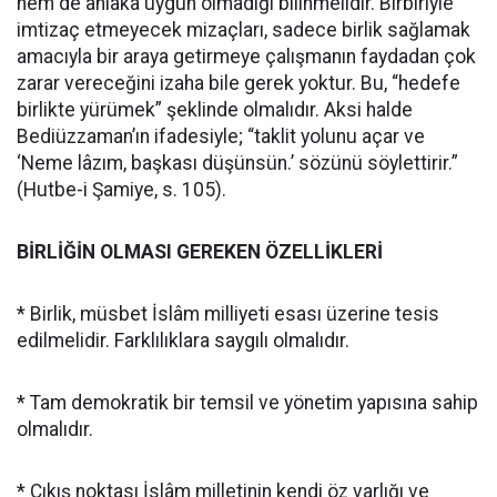
hem de ahlâka uygun olmadığı bilinmelidir. Birbiriyle
imtizaç etmeyecek mizaçları, sadece birlik sağlamak
amacıyla bir araya getirmeye çalışmanın faydadan çok
zarar vereceğini izaha bile gerek yoktur. Bu, “hedefe
birlikte yürümek” şeklinde olmalıdır. Aksi halde
Bediüzzaman’ın ifadesiyle; “taklit yolunu açar ve
‘Neme lâzım, başkası düşünsün.’ sözünü söylettirir.”
(Hutbe-i Şamiye, s. 105).
BİRLİĞİN OLMASI GEREKEN ÖZELLİKLERİ
* Birlik, müsbet İslâm milliyeti esası üzerine tesis
edilmelidir. Farklılıklara saygılı olmalıdır.
* Tam demokratik bir temsil ve yönetim yapısına sahip
olmalıdır.
* Çıkış noktası İslâm milletinin kendi öz varlığı ve