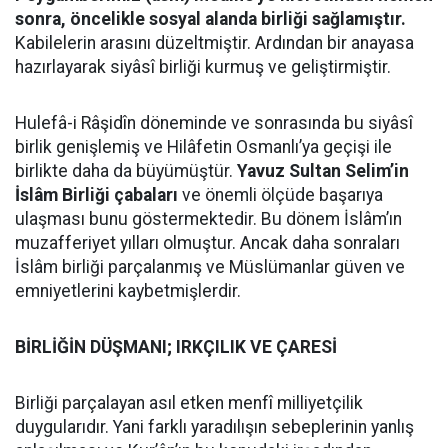
sonra, öncelikle sosyal alanda birliği sağlamıştır.
Kabilelerin arasını düzeltmiştir. Ardından bir anayasa
hazırlayarak siyâsî birliği kurmuş ve geliştirmiştir.
Hulefâ-i Râşidîn döneminde ve sonrasında bu siyâsî
birlik genişlemiş ve Hilâfetin Osmanlı’ya geçişi ile
birlikte daha da büyümüştür.
Yavuz Sultan Selim’in
İslâm Birliği çabaları
ve önemli ölçüde başarıya
ulaşması bunu göstermektedir. Bu dönem İslâm’ın
muzafferiyet yılları olmuştur. Ancak daha sonraları
İslâm birliği parçalanmış ve Müslümanlar güven ve
emniyetlerini kaybetmişlerdir.
BİRLİĞİN DÜŞMANI; IRKÇILIK VE ÇARESİ
Birliği parçalayan asıl etken menfî milliyetçilik
duygularıdır. Yani farklı yaradılışın sebeplerinin yanlış