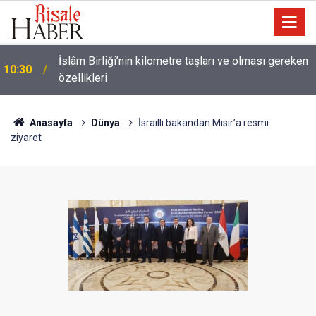
Ünlü futbolcu Dembele: Eşimin yüzünü
09:47
göstermemesi dini bir mesele!
Anasayfa
Dünya
İsrailli bakandan Mısır’a resmi
ziyaret