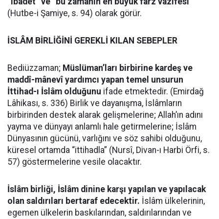
“ibâdet” ve “bu zamanın en büyük farz vazîfesi”
(Hutbe-i Şamiye, s. 94) olarak görür.
İSLÂM BİRLİĞİNİ GEREKLİ KILAN SEBEPLER
Bediüzzaman;
Müslüman’ları birbirine kardeş ve
maddî-mânevî yardımcı yapan temel unsurun
İttihad-ı İslâm olduğunu
ifade etmektedir. (Emirdağ
Lâhikası, s. 336) Birlik ve dayanışma, İslâmların
birbirinden destek alarak gelişmelerine; Allah’ın adını
yayma ve dünyayı anlamlı hale getirmelerine; İslâm
Dünyasının gücünü, varlığını ve söz sahibi olduğunu,
küresel ortamda “ittihadla” (Nursî, Divan-ı Harbi Örfi, s.
57) göstermelerine vesile olacaktır.
İslâm birliği, İslâm dinine karşı yapılan ve yapılacak
olan saldırıları bertaraf edecektir.
İslâm ülkelerinin,
egemen ülkelerin baskılarından, saldırılarından ve