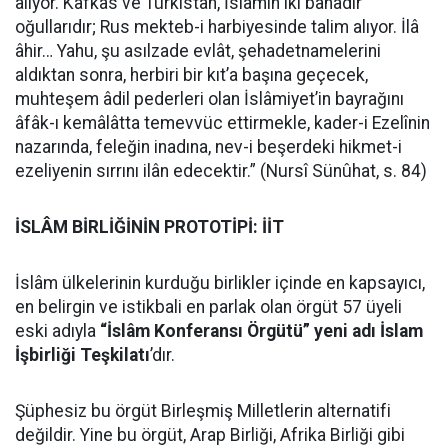
alıyor. Kafkas ve Türkistan, İslâmın iki bahadır
oğullarıdır; Rus mekteb-i harbiyesinde talim alıyor. İlâ
âhir… Yahu, şu asılzade evlât, şehadetnamelerini
aldıktan sonra, herbiri bir kıt’a başına geçecek,
muhteşem âdil pederleri olan İslâmiyet’in bayrağını
âfâk-ı kemâlâtta temevvüc ettirmekle, kader-i Ezelînin
nazarında, feleğin inadına, nev-i beşerdeki hikmet-i
ezeliyenin sırrını ilân edecektir.” (Nursî Sünûhat, s. 84)
İSLÂM BİRLİĞİNİN PROTOTİPİ: İİT
İslâm ülkelerinin kurduğu birlikler içinde en kapsayıcı,
en belirgin ve istikbali en parlak olan örgüt 57 üyeli
eski adıyla
“İslâm Konferansı Örgütü” yeni adı İslam
İşbirliği Teşkilatı
’dır.
Şüphesiz bu örgüt Birleşmiş Milletlerin alternatifi
değildir. Yine bu örgüt, Arap Birliği, Afrika Birliği gibi