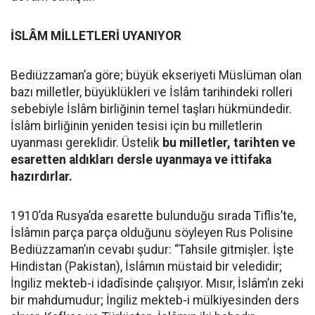
İSLÂM MİLLETLERİ UYANIYOR
Bediüzzaman’a göre; büyük ekseriyeti Müslüman olan
bazı milletler, büyüklükleri ve İslâm tarihindeki rolleri
sebebiyle İslâm birliğinin temel taşları hükmündedir.
İslâm birliğinin yeniden tesisi için bu milletlerin
uyanması gereklidir. Üstelik
bu milletler, tarihten ve
esaretten aldıkları dersle uyanmaya ve ittifaka
hazırdırlar.
1910’da Rusya’da esarette bulunduğu sırada Tiflis’te,
İslâmın parça parça olduğunu söyleyen Rus Polisine
Bediüzzaman’ın cevabı şudur: “Tahsile gitmişler. İşte
Hindistan (Pakistan), İslâmın müstaid bir veledidir;
İngiliz mekteb-i idadîsinde çalışıyor. Mısır, İslâm’ın zeki
bir mahdumudur; İngiliz mekteb-i mülkiyesinden ders