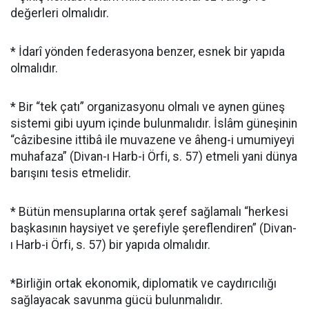
değerleri olmalıdır.
* İdarî yönden federasyona benzer, esnek bir yapıda
olmalıdır.
* Bir “tek çatı” organizasyonu olmalı ve aynen güneş
sistemi gibi uyum içinde bulunmalıdır. İslâm güneşinin
“câzibesine ittibâ ile muvazene ve âheng-i umumiyeyi
muhafaza” (Divan-ı Harb-i Örfi, s. 57) etmeli yani dünya
barışını tesis etmelidir.
* Bütün mensuplarına ortak şeref sağlamalı “herkesi
başkasının haysiyet ve şerefiyle şereflendiren” (Divan-
ı Harb-i Örfi, s. 57) bir yapıda olmalıdır.
*Birliğin ortak ekonomik, diplomatik ve caydırıcılığı
sağlayacak savunma gücü bulunmalıdır.