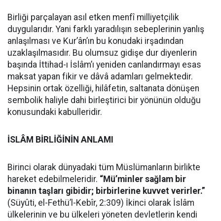
Birliği parçalayan asıl etken menfî milliyetçilik
duygularıdır. Yani farklı yaradılışın sebeplerinin yanlış
anlaşılması ve Kur’ân’ın bu konudaki irşadından
uzaklaşılmasıdır. Bu olumsuz gidişe dur diyenlerin
başında İttihad-ı İslâm’ı yeniden canlandırmayı esas
maksat yapan fikir ve dâvâ adamları gelmektedir.
Hepsinin ortak özelliği, hilâfetin, saltanata dönüşen
sembolik haliyle dahi birleştirici bir yönünün olduğu
konusundaki kabulleridir.
İSLÂM BİRLİĞİNİN ANLAMI
Birinci olarak dünyadaki tüm Müslümanların birlikte
hareket edebilmeleridir.
“Mü’minler sağlam bir
binanın taşları gibidir; birbirlerine kuvvet verirler.”
(Süyûti, el-Fethü’l-Kebîr, 2:309) İkinci olarak İslâm
ülkelerinin ve bu ülkeleri yöneten devletlerin kendi