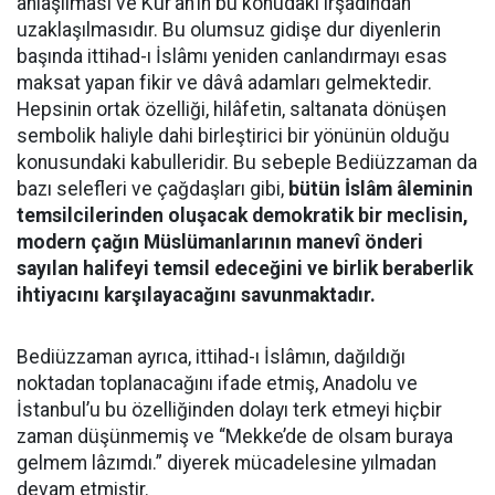
anlaşılması ve Kur’ân’ın bu konudaki irşadından
uzaklaşılmasıdır. Bu olumsuz gidişe dur diyenlerin
başında ittihad-ı İslâmı yeniden canlandırmayı esas
maksat yapan fikir ve dâvâ adamları gelmektedir.
Hepsinin ortak özelliği, hilâfetin, saltanata dönüşen
sembolik haliyle dahi birleştirici bir yönünün olduğu
konusundaki kabulleridir. Bu sebeple Bediüzzaman da
bazı selefleri ve çağdaşları gibi,
bütün İslâm âleminin
temsilcilerinden oluşacak demokratik bir meclisin,
modern çağın Müslümanlarının manevî önderi
sayılan halifeyi temsil edeceğini ve birlik beraberlik
ihtiyacını karşılayacağını savunmaktadır.
Bediüzzaman ayrıca, ittihad-ı İslâmın, dağıldığı
noktadan toplanacağını ifade etmiş, Anadolu ve
İstanbul’u bu özelliğinden dolayı terk etmeyi hiçbir
zaman düşünmemiş ve “Mekke’de de olsam buraya
gelmem lâzımdı.” diyerek mücadelesine yılmadan
devam etmiştir.