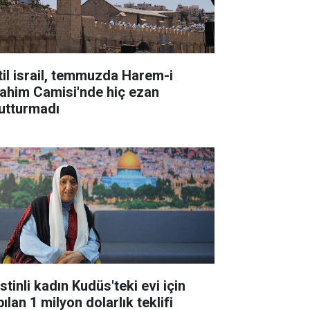
til israil, temmuzda Harem-i
rahim Camisi'nde hiç ezan
utturmadı
istinli kadın Kudüs'teki evi için
ılan 1 milyon dolarlık teklifi