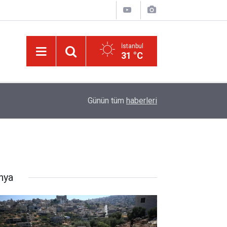
İstanbul
31 °C
10:35
Âyet kavramının çok bilinmeyen farklı bir yönü
Günün tüm
haberleri
nya