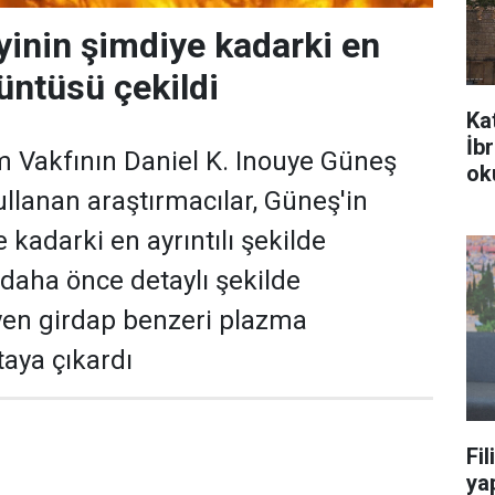
inin şimdiye kadarki en
rüntüsü çekildi
Ka
İb
m Vakfının Daniel K. Inouye Güneş
ok
llanan araştırmacılar, Güneş'in
 kadarki en ayrıntılı şekilde
daha önce detaylı şekilde
n girdap benzeri plazma
taya çıkardı
Fil
yap