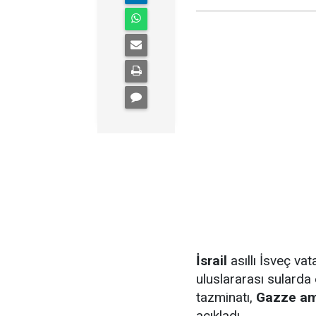
İsrail
asıllı İsveç va
uluslararası sularda
tazminatı,
Gazze a
açıkladı.