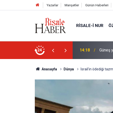
Yazarlar
Manşetler
Günün Haberleri
RISALE-I NUR
Ö
en ayrıntılı görüntüsü çekildi
24
13:25
Tartışm
Anasayfa
Dünya
İsrail'in ödediği taz