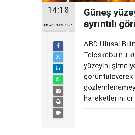
14:18
Güneş yüzey
ayrıntılı gö
06 Ağustos 2026
ABD Ulusal Bili
Teleskobu'nu ku
yüzeyini şimdiye
görüntüleyerek 
gözlemlenemeye
hareketlerini or