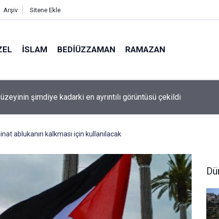
Arşiv
Sitene Ekle
ZEL
İSLAM
BEDIÜZZAMAN
RAMAZAN
a: Yapay zeka, kitaptan soğutuyor mu?
minat ablukanın kalkması için kullanılacak
Dü