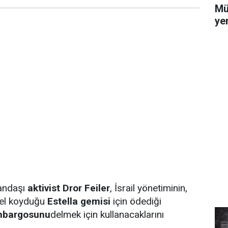
Mü
yer
tandaşı
aktivist Dror Feiler
, İsrail yönetiminin,
 el koyduğu
Estella gemisi
için ödediği
mbargosunu
delmek için kullanacaklarını