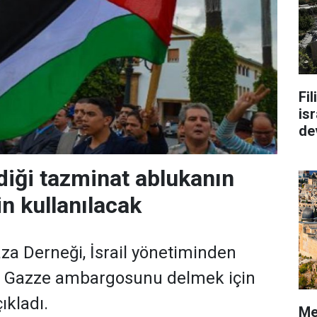
Fi
isr
de
ediği tazminat ablukanın
in kullanılacak
aza Derneği, İsrail yönetiminden
ı, Gazze ambargosunu delmek için
ıkladı.
Me