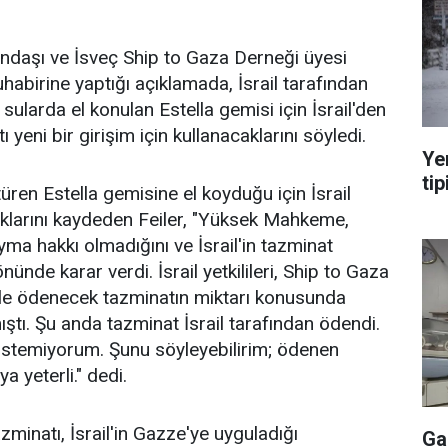
atandaşı ve İsveç Ship to Gaza Derneği üyesi
uhabirine yaptığı açıklamada, İsrail tarafından
sularda el konulan Estella gemisi için İsrail'den
 yeni bir girişim için kullanacaklarını söyledi.
Ye
tip
ren Estella gemisine el koyduğu için İsrail
ıklarını kaydeden Feiler, "Yüksek Mahkeme,
oyma hakkı olmadığını ve İsrail'in tazminat
ünde karar verdi. İsrail yetkilileri, Ship to Gaza
 ile ödenecek tazminatın miktarı konusunda
tı. Şu anda tazminat İsrail tarafından ödendi.
temiyorum. Şunu söyleyebilirim; ödenen
 yeterli." dedi.
zminatı, İsrail'in Gazze'ye uyguladığı
Ga