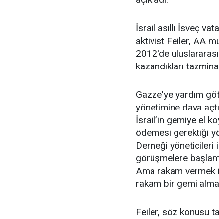
İsrail asıllı İsveç v
aktivist Feiler, AA m
2012'de uluslararası 
kazandıkları tazminatı
Gazze'ye yardım götü
yönetimine dava açt
İsrail’in gemiye el k
ödemesi gerektiği yön
Derneği yöneticileri
görüşmelere başlamış
Ama rakam vermek is
rakam bir gemi almaya
Feiler, söz konusu ta