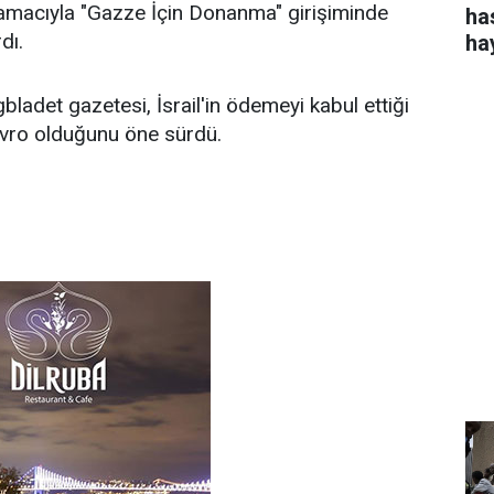
macıyla "Gazze İçin Donanma" girişiminde
ha
dı.
ha
ladet gazetesi, İsrail'in ödemeyi kabul ettiği
avro olduğunu öne sürdü.