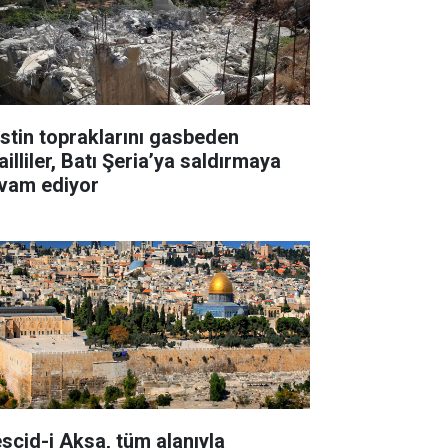
listin topraklarını gasbeden
ailliler, Batı Şeria’ya saldırmaya
vam ediyor
scid-i Aksa, tüm alanıyla