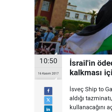
10:50
İsrail'in öd
kalkması iç
16 Kasım 2017
İsveç Ship to G
aldığı tazminat
kullanacağını aç