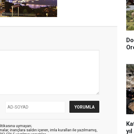
Do
Or
Kat
litikasına uymayan;
yı
alar, inançlara saldırı içeren, imla kuralları ile yazılmamış,