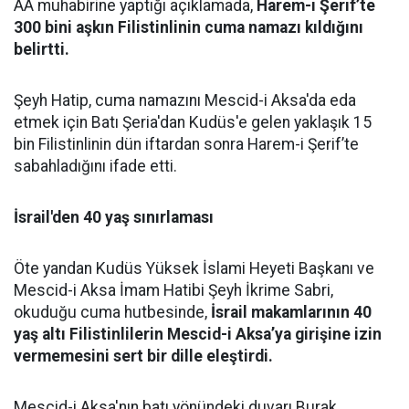
AA muhabirine yaptığı açıklamada,
Harem-i Şerif’te
300 bini aşkın Filistinlinin cuma namazı kıldığını
belirtti.
Şeyh Hatip, cuma namazını Mescid-i Aksa'da eda
etmek için Batı Şeria'dan Kudüs'e gelen yaklaşık 15
bin Filistinlinin dün iftardan sonra Harem-i Şerif’te
sabahladığını ifade etti.
İsrail'den 40 yaş sınırlaması
Öte yandan Kudüs Yüksek İslami Heyeti Başkanı ve
Mescid-i Aksa İmam Hatibi Şeyh İkrime Sabri,
okuduğu cuma hutbesinde,
İsrail makamlarının 40
yaş altı Filistinlilerin Mescid-i Aksa’ya girişine izin
vermemesini sert bir dille eleştirdi.
Mescid-i Aksa'nın batı yönündeki duvarı Burak