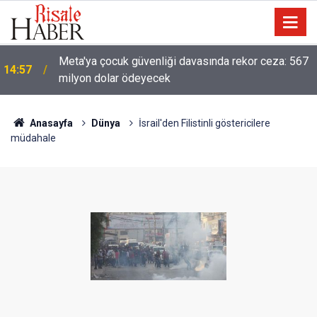
13:40
Çile çekilen yol!
Anasayfa
Dünya
İsrail'den Filistinli göstericilere
müdahale