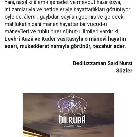
Yani, nasıl ki âlem-i şehadet ve mevcut hazır eşya,
intizamlarıyla ve neticeleriyle hayattarlıkları görünüyor;
öyle de, âlem-i gaybdan sayılan geçmiş ve gelecek
mahlûkatın dahi mânen hayattar bir vücud-u
mânevîleri ve ruhlu birer sübut-u ilmîleri vardır ki,
Levh-i Kazâ ve Kader vasıtasıyla o mânevî hayatın
eseri, mukadderat namıyla görünür, tezahür eder.
Bediüzzaman Said Nursi
Sözler