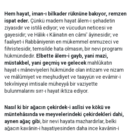
Hem hayat, iman-ı bilkader rüknüne bakıyor, remzen
ispat eder.
Çünkü madem hayat âlem-i şehadetin
ziyasıdır ve istilâ ediyor; ve vücudun neticesi ve
gayesidir; ve Hâlık-ı Kâinatın en câmi' âyinesidir; ve
faaliyet-i Rabbâniyenin en mükemmel enmuzeci ve
fihristesidir, temsilde hata olmasın, bir nevi programı
hükmündedir.
Elbette âlem-i gayb, yani mazi,
müstakbel, yani geçmiş ve gelecek
mahlûkatın
hayat-ı mâneviyeleri hükmünde olan intizam ve nizam
ve mâlûmiyet ve meşhudiyet ve taayyün ve evâmir-i
tekvîniyeyi imtisale müheyyâ bir vaziyette
bulunmalarını sırr-ı hayat iktiza ediyor.
Nasıl ki bir ağacın çekirdek-i aslîsi ve kökü ve
müntehâsında ve meyvelerindeki çekirdekleri dahi,
aynen ağaç gib
i, bir nevi hayata mazhardırlar, belki
ağacın kavânin-i hayatiyesinden daha ince kavânin-i