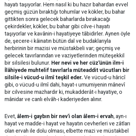
hayatı taşıyorlar. Hem nasıl ki bu hazır bahardan evvel
geçmiş güzün bıraktığı tohumlar ve kökler, bu bahar
gittikten sonra gelecek baharlarda bırakacağı
çekirdekler, kökler, bu bahar gibi cilve-i hayatı
taşıyorlar ve kavânin-i hayatiyeye tâbidirler. Aynen öyle
de, şecere-i kâinatın bütün dal ve budaklarıyla
herbirinin bir mazisi ve müstakbeli var; geçmiş ve
gelecek tavırlarından ve vaziyetlerinden müteşekkil
bir silsilesi bulunur.
Her nevi ve her cüz'ünün ilm-i
İlâhiyede muhtelif tavırlarla müteaddit vücutları bir
silsile-i vücud-u ilmî teşkil eder.
Ve vücud-u hâricî
gibi, o vücud-u ilmî dahi, hayat-ı umumiyenin mânevî
bir cilvesine mazhardır ki, mukadderât-ı hayatiye, o
mânidar ve canlı elvâh-ı kaderiyeden alınır.
Evet,
âlem-i gaybın bir nev'i olan âlem-i ervah
, ayn-ı
hayat ve madde-i hayat ve hayatın cevherleri ve zâtları
olan ervah ile dolu olması, elbette mazi ve müstakbel