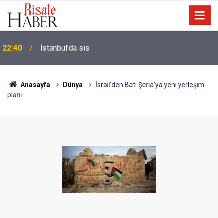
22:40
İstanbul'da sis
Anasayfa
Dünya
İsrail'den Batı Şeria'ya yeni yerleşim
planı