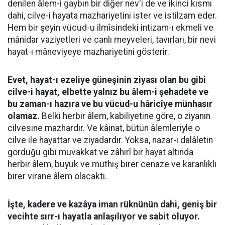
denilen âlem-i gaybın bir diğer nev'i de ve ikinci kısmı
dahi, cilve-i hayata mazhariyetini ister ve istilzam eder.
Hem bir şeyin vücud-u ilmîsindeki intizam-ı ekmeli ve
mânidar vaziyetleri ve canlı meyveleri, tavırları, bir nevi
hayat-ı mâneviyeye mazhariyetini gösterir.
Evet, hayat-ı ezeliye güneşinin ziyası olan bu gibi
cilve-i hayat, elbette yalnız bu âlem-i şehadete ve
bu zaman-ı hazıra ve bu vücud-u hâricîye münhasır
olamaz.
Belki herbir âlem, kabiliyetine göre, o ziyanın
cilvesine mazhardır. Ve kâinat, bütün âlemleriyle o
cilve ile hayattar ve ziyadardır. Yoksa, nazar-ı dalâletin
gördüğü gibi muvakkat ve zâhirî bir hayat altında
herbir âlem, büyük ve müthiş birer cenaze ve karanlıklı
birer virane âlem olacaktı.
İşte, kadere ve kazâya iman rüknünün dahi, geniş bir
vecihte sırr-ı hayatla anlaşılıyor ve sabit oluyor.