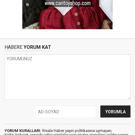
HABERE
YORUM KAT
YORUM KURALLARI:
Risale Haber yayın politikasına uymayan;
Küfür, hakaret, rencide edici cümleler veya imalar, inançlara saldırı içeren,