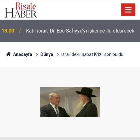
İslâm Birliği’nin kilometre taşları ve olması gereken
10:30
özellikleri
Anasayfa
Dünya
İsrail'deki 'Şabat Krizi' son buldu