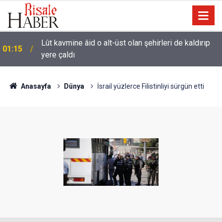
Lût kavmine âid o alt-üst olan şehirleri de kaldırıp
01:15
yere çaldı
Anasayfa
Dünya
İsrail yüzlerce Filistinliyi sürgün etti