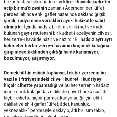
bozar tahtası hükmünde olan
küre-i havada kudretin
acip bir mu'cizesinin
zaman-ı Âdemden beri ülfet
perdesi altında ehl-i gaflet nazarında saklandığı gibi;
şimdi, radyo namı verdikleri ayn-ı hakikatle sabit
olmuş ki:
İçinde hadsiz bir ilim ve hikmet ve irade
bulunan gayr-ı mütenahi bir kudret-i ezeliyenin cilvesi,
her zerre-i havâide hâzır ve nâzırdır ki,
hadsiz ayrı ayrı
kelimeler herbir zerre-i havaînin küçücük kulağına
girip incecik dilinden çıktığı halde karışmıyor,
bozulmuyor, şaşırmıyor.
Demek bütün esbab toplansa, tek bir zerrenin bu
vazife-i fıtriyesindeki cilve-i kudret-i kudsiyeyi
hiçbir cihette yapamadığı
ve bu her zerrenin hadsiz
ince küçük kulağında ve dilinde gayet harika san'ata
hiçbir cihette hiçbir parmak karışmadığı için, ehl-i
dalâlet ve ehl-i gaflet "ülfet, âdet, kanunluk,
yeknesaklık" perdesiyle saklayıp, âdi bir isim takıp,
muvakkat kendilerini aldatıyorlar.