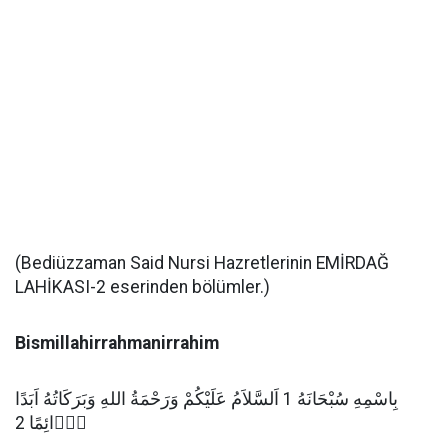
(Bediüzzaman Said Nursi Hazretlerinin EMİRDAĞ
LAHİKASI-2 eserinden bölümler.)
Bismillahirrahmanirrahim
بِاسْمِهِ سُبْحَانَهُ 1 اَلسَّلاَمُ عَلَيْكُمْ وَرَحْمَةُ اللهِ وَبَرَكَاتُهُ اَبَدًا
دَۤائِمًا 2