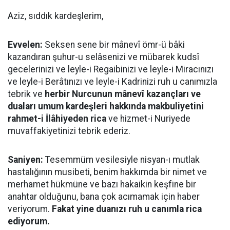
Aziz, sıddık kardeşlerim,
Evvelen:
Seksen sene bir mânevî ömr-ü bâki
kazandıran şuhur-u selâsenizi ve mübarek kudsî
gecelerinizi ve leyle-i Regaibinizi ve leyle-i Miracınızı
ve leyle-i Berâtınızı ve leyle-i Kadrinizi ruh u canımızla
tebrik ve
herbir Nurcunun mânevî kazançları ve
duaları umum kardeşleri hakkında makbuliyetini
rahmet-i İlâhiyeden rica
ve hizmet-i Nuriyede
muvaffakiyetinizi tebrik ederiz.
Saniyen:
Tesemmüm vesilesiyle nisyan-ı mutlak
hastalığının musibeti, benim hakkımda bir nimet ve
merhamet hükmüne ve bazı hakaikin keşfine bir
anahtar olduğunu, bana çok acımamak için haber
veriyorum.
Fakat yine duanızı ruh u canımla rica
ediyorum.