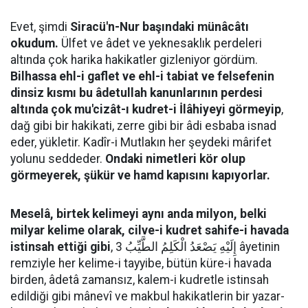
Evet, şimdi
Siracü'n-Nur başındaki münâcâtı
okudum.
Ülfet ve âdet ve yeknesaklık perdeleri
altında çok harika hakikatler gizleniyor gördüm.
Bilhassa ehl-i gaflet ve ehl-i tabiat ve felsefenin
dinsiz kısmı bu âdetullah kanunlarının perdesi
altında çok mu'cizât-ı kudret-i İlâhiyeyi görmeyip
,
dağ gibi bir hakikati, zerre gibi bir âdi esbaba isnad
eder, yükletir. Kadîr-i Mutlakın her şeydeki mârifet
yolunu seddeder.
Ondaki nimetleri kör olup
görmeyerek, şükür ve hamd kapısını kapıyorlar.
Meselâ, birtek kelimeyi aynı anda milyon, belki
milyar kelime olarak, cilve-i kudret sahife-i havada
istinsah ettiği gibi
, إِلَيْهِ يَصْعَدُ الْكَلِمُ الطَّيِّبُ 3 âyetinin
remziyle her kelime-i tayyibe, bütün küre-i havada
birden, âdetâ zamansız, kalem-i kudretle istinsah
edildiği gibi mânevî ve makbul hakikatlerin bir yazar-