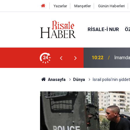
Yazarlar
Manşetler
Günün Haberleri
RISALE-I NUR
Ö
n Anlaşması ve Said Nursi'nin sevinci
24
10:22
İmamdan
Anasayfa
Dünya
İsrail polisi'nin şidd