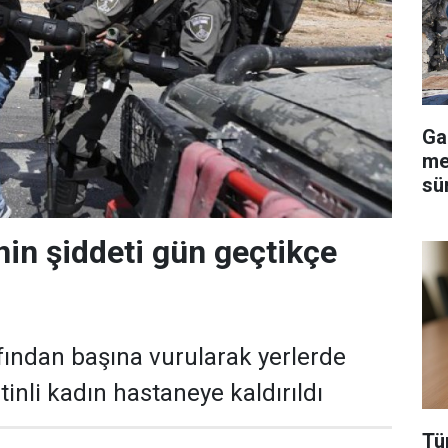
Ga
me
sü
i'nin şiddeti gün geçtikçe
rafından başına vurularak yerlerde
tinli kadın hastaneye kaldırıldı
Tü