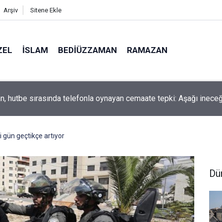
Arşiv
Sitene Ekle
ZEL
İSLAM
BEDIÜZZAMAN
RAMAZAN
, hutbe sırasında telefonla oynayan cemaate tepki: Aşağı inece
eti gün geçtikçe artıyor
Dü