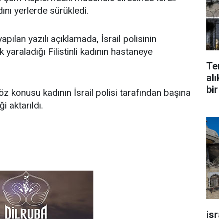
kadını yerlerde sürükledi.
 yapılan yazılı açıklamada, İsrail polisinin
 yaraladığı Filistinli kadının hastaneye
Te
alı
bir
z konusu kadının İsrail polisi tarafından başına
i aktarıldı.
is