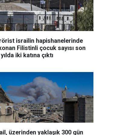
rörist israilin hapishanelerinde
konan Filistinli çocuk sayısı son
 yılda iki katına çıktı
rail, üzerinden yaklaşık 300 gün