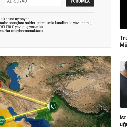
litikasına uymayan;
alar, inançlara saldırı içeren, imla kuralları ile yazılmamış,
ARFLERLE yazılmış yorumlar
muzlar onaylanmamaktadır.
Tr
Mü
isr
uğ