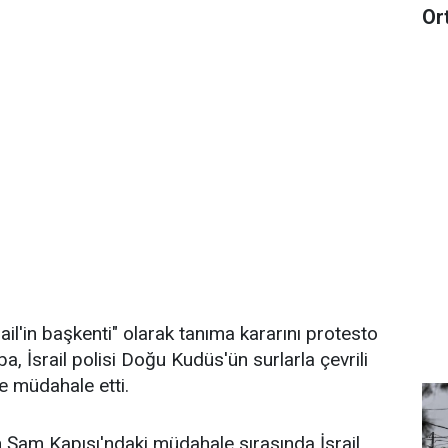
Or
il'in başkenti" olarak tanıma kararını protesto
uba, İsrail polisi Doğu Kudüs'ün surlarla çevrili
e müdahale etti.
an Şam Kapısı'ndaki müdahale sırasında İsrail