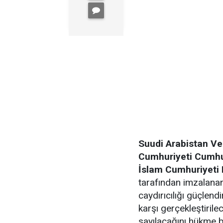
Suudi Arabistan V
Cumhuriyeti Cumhu
İslam Cumhuriyeti
tarafından imzalanan 
caydırıcılığı güçlend
karşı gerçekleştirilec
sayılacağını hükme b