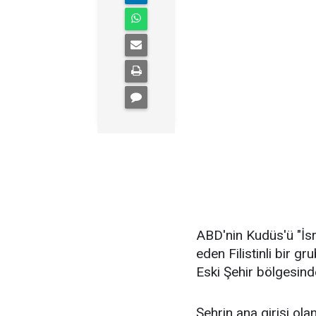
ABD'nin Kudüs'ü "İsra
eden Filistinli bir gr
Eski Şehir bölgesind
Şehrin ana girişi ol