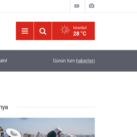
İstanbul
28 °C
ğim!
09:58
Güneş'ten 30 kat büyük dev bir yıldızın ölümü iz
Günün tüm
haberleri
nya