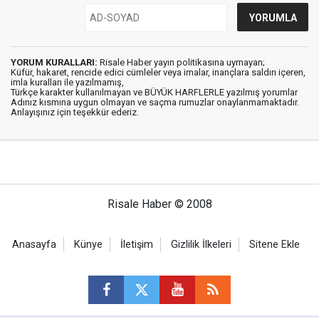
YORUM KURALLARI:
Risale Haber yayın politikasına uymayan;
Küfür, hakaret, rencide edici cümleler veya imalar, inançlara saldırı içeren,
imla kuralları ile yazılmamış,
Türkçe karakter kullanılmayan ve BÜYÜK HARFLERLE yazılmış yorumlar
Adınız kısmına uygun olmayan ve saçma rumuzlar onaylanmamaktadır.
Anlayışınız için teşekkür ederiz.
Risale Haber © 2008
Anasayfa
Künye
İletişim
Gizlilik İlkeleri
Sitene Ekle