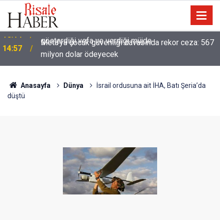
Meta'ya çocuk güvenliği davasında rekor ceza: 567
14:57
milyon dolar ödeyecek
Anasayfa
Dünya
İsrail ordusuna ait İHA, Batı Şeria’da
düştü